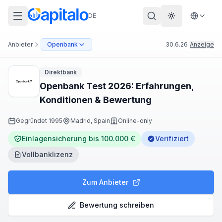
DE
Theme wechs
Anbieter
Openbank
30.6.26
|
Anzeige
Direktbank
Openbank Test 2026: Erfahrungen,
Konditionen & Bewertung
Gegründet
1995
Madrid, Spain
Online-only
Einlagensicherung bis 100.000 €
Verifiziert
Vollbanklizenz
Zum Anbieter
Bewertung schreiben