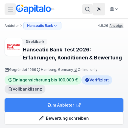
DE
Theme wechs
Anbieter
Hanseatic Bank
4.8.26
|
Anzeige
Direktbank
Hanseatic Bank Test 2026:
Erfahrungen, Konditionen & Bewertung
Gegründet
1969
Hamburg, Germany
Online-only
Einlagensicherung bis 100.000 €
Verifiziert
Vollbanklizenz
Zum Anbieter
Bewertung schreiben