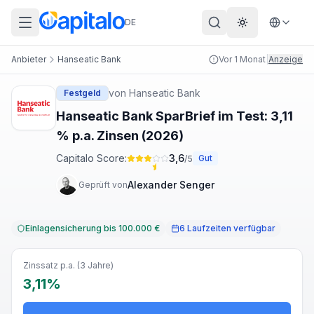
DE
Theme wechs
Anbieter
Hanseatic Bank
Vor 1 Monat
|
Anzeige
von
Hanseatic Bank
Festgeld
Hanseatic Bank SparBrief im Test: 3,11
% p.a. Zinsen (2026)
Capitalo Score:
3,6
Gut
/5
Alexander Senger
Geprüft von
Einlagensicherung bis 100.000 €
6 Laufzeiten verfügbar
Zinssatz p.a. (3 Jahre)
3,11%