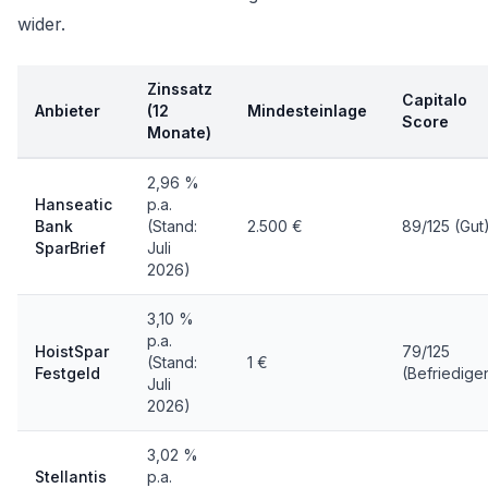
wider.
Zinssatz
Capitalo
Anbieter
(12
Mindesteinlage
Score
Monate)
2,96 %
Hanseatic
p.a.
Bank
(Stand:
2.500 €
89/125 (Gut
SparBrief
Juli
2026)
3,10 %
p.a.
HoistSpar
79/125
(Stand:
1 €
Festgeld
(Befriedige
Juli
2026)
3,02 %
Stellantis
p.a.