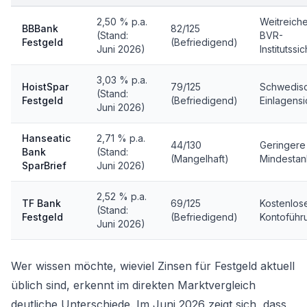
2,50 % p.a.
Weitreich
BBBank
82/125
(Stand:
BVR-
Festgeld
(Befriedigend)
Juni 2026)
Institutss
3,03 % p.a.
HoistSpar
79/125
Schwedis
(Stand:
Festgeld
(Befriedigend)
Einlagens
Juni 2026)
Hanseatic
2,71 % p.a.
44/130
Geringere
Bank
(Stand:
(Mangelhaft)
Mindestan
SparBrief
Juni 2026)
2,52 % p.a.
TF Bank
69/125
Kostenlos
(Stand:
Festgeld
(Befriedigend)
Kontoführ
Juni 2026)
Wer wissen möchte, wieviel Zinsen für Festgeld aktuell
üblich sind, erkennt im direkten Marktvergleich
deutliche Unterschiede. Im Juni 2026 zeigt sich, dass