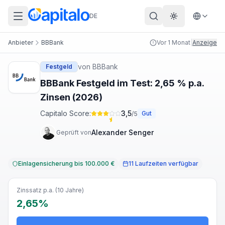
DE
Theme wechs
Anbieter
BBBank
Vor 1 Monat
|
Anzeige
von
BBBank
Festgeld
BBBank Festgeld im Test: 2,65 % p.a.
Zinsen (2026)
Capitalo Score:
3,5
Gut
/5
Alexander Senger
Geprüft von
Einlagensicherung bis 100.000 €
11 Laufzeiten verfügbar
Zinssatz p.a. (10 Jahre)
2,65%