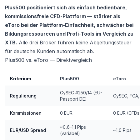
Plus500 positioniert sich als einfach bedienbare,
kommissionsfreie CFD-Plattform — stärker als
eToro bei der Plattform-Einfachheit, schwächer bei
Bildungsressourcen und Profi-Tools im Vergleich zu
XTB.
Alle drei Broker führen keine Abgeltungssteuer
für deutsche Kunden automatisch ab.
Plus500 vs. eToro — Direktvergleich
Kriterium
Plus500
eToro
CySEC #250/14 (EU-
Regulierung
CySEC, FCA,
Passport DE)
Kommissionen
0 EUR
0 EUR (CFDs
~0,6–1,1 Pips
EUR/USD Spread
~1,0 Pips
(variabel)