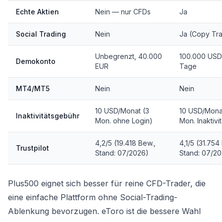
Echte Aktien
Nein — nur CFDs
Ja
Social Trading
Nein
Ja (Copy Tr
Unbegrenzt, 40.000
100.000 USD
Demokonto
EUR
Tage
MT4/MT5
Nein
Nein
10 USD/Monat (3
10 USD/Monat
Inaktivitätsgebühr
Mon. ohne Login)
Mon. Inaktivit
4,2/5 (19.418 Bew.,
4,1/5 (31.754
Trustpilot
Stand: 07/2026)
Stand: 07/2
Plus500 eignet sich besser für reine CFD-Trader, die
eine einfache Plattform ohne Social-Trading-
Ablenkung bevorzugen. eToro ist die bessere Wahl