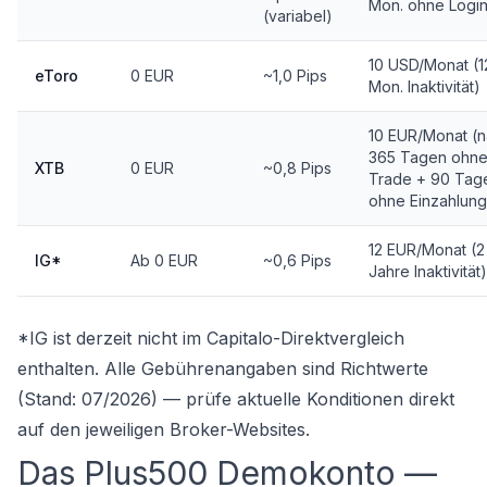
Mon. ohne Login
(variabel)
10 USD/Monat (1
eToro
0 EUR
~1,0 Pips
Mon. Inaktivität)
10 EUR/Monat (
365 Tagen ohn
XTB
0 EUR
~0,8 Pips
Trade + 90 Tag
ohne Einzahlung
12 EUR/Monat (2
IG*
Ab 0 EUR
~0,6 Pips
Jahre Inaktivität)
*IG ist derzeit nicht im Capitalo-Direktvergleich
enthalten. Alle Gebührenangaben sind Richtwerte
(Stand: 07/2026) — prüfe aktuelle Konditionen direkt
auf den jeweiligen Broker-Websites.
Das Plus500 Demokonto —