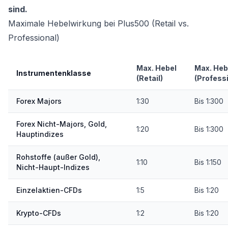
sind.
Maximale Hebelwirkung bei Plus500 (Retail vs.
Professional)
Max. Hebel
Max. Heb
Instrumentenklasse
(Retail)
(Profess
Forex Majors
1:30
Bis 1:300
Forex Nicht-Majors, Gold,
1:20
Bis 1:300
Hauptindizes
Rohstoffe (außer Gold),
1:10
Bis 1:150
Nicht-Haupt-Indizes
Einzelaktien-CFDs
1:5
Bis 1:20
Krypto-CFDs
1:2
Bis 1:20