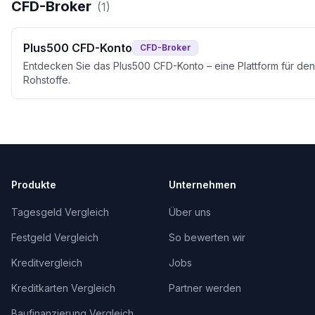
CFD-Broker
(
1
)
Plus500 CFD-Konto
CFD-Broker
Entdecken Sie das Plus500 CFD-Konto – eine Plattform für den
Rohstoffe.
Produkte
Unternehmen
Tagesgeld Vergleich
Über uns
Festgeld Vergleich
So bewerten wir
Kreditvergleich
Jobs
Kreditkarten Vergleich
Partner werden
Baufinanzierung Vergleich