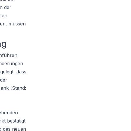
m der
iten
tzen, müssen
ng
chführen
änderungen
gelegt, dass
 der
Bank (Stand:
tehenden
kt bestätigt
ng des neuen