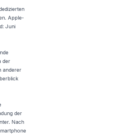
dedizierten
nen. Apple-
d: Juni
ende
n der
n anderer
berblick
e
ndung der
nter. Nach
 Smartphone