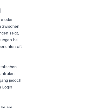
g
re oder
n zwischen
gen zeigt,
isungen bei
erichten oft
talischen
entralen
gang jedoch
n Login
ache am