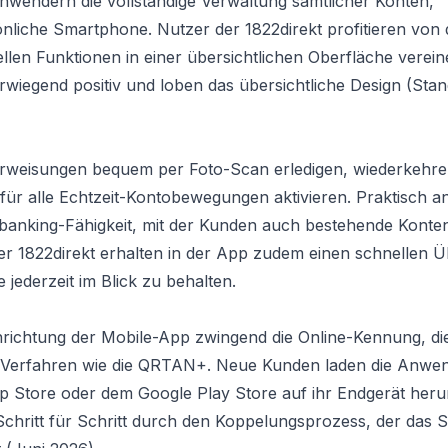
Anwendern die vollständige Verwaltung sämtlicher Konten,
nliche Smartphone. Nutzer der 1822direkt profitieren von 
iellen Funktionen in einer übersichtlichen Oberfläche verei
iegend positiv und loben das übersichtliche Design (Stan
erweisungen bequem per Foto-Scan erledigen, wiederkehr
ür alle Echtzeit-Kontobewegungen aktivieren. Praktisch a
tibanking-Fähigkeit, mit der Kunden auch bestehende Konte
r 1822direkt erhalten in der App zudem einen schnellen Ü
 jederzeit im Blick zu behalten.
inrichtung der Mobile-App zwingend die Online-Kennung, di
N-Verfahren wie die QRTAN+. Neue Kunden laden die Anwe
pp Store oder dem Google Play Store auf ihr Endgerät heru
Schritt für Schritt durch den Koppelungsprozess, der das