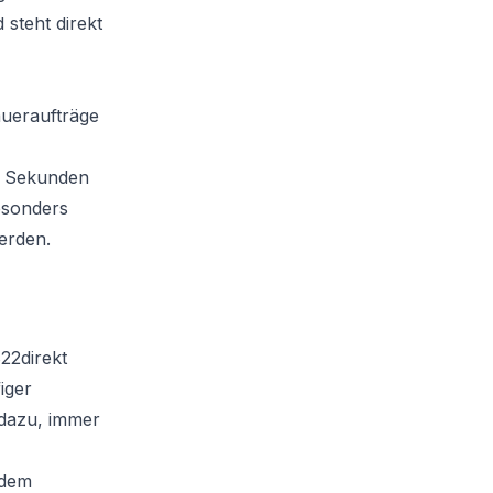
 steht direkt
aueraufträge
n Sekunden
esonders
erden.
22direkt
iger
 dazu, immer
 dem