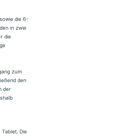
sowie die 6-
den in zwei
r die
age
ugang zum
ließend den
n der
eshalb
Tablet. Die