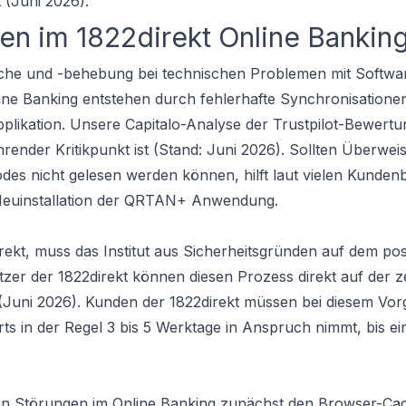
t (Juni 2026).
n im 1822direkt Online Bankin
uche und -behebung bei technischen Problemen mit Softwa
ine Banking entstehen durch fehlerhafte Synchronisatione
likation. Unsere Capitalo-Analyse der Trustpilot-Bewertun
ehrender Kritikpunkt ist (Stand: Juni 2026). Sollten Überwe
des nicht gelesen werden können, hilft laut vielen Kundenb
 Neuinstallation der QRTAN+ Anwendung.
irekt, muss das Institut aus Sicherheitsgründen auf dem pos
er der 1822direkt können diesen Prozess direkt auf der z
(Juni 2026). Kunden der 1822direkt müssen bei diesem Vor
s in der Regel 3 bis 5 Werktage in Anspruch nimmt, bis ei
chen Störungen im Online Banking zunächst den Browser-C