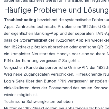
dauerhaft als sicheres Gerät für Transaktionen registrier
Häufige Probleme und Lösunge
Troubleshooting
bezeichnet die systematische Fehlers
Apps. Zahlreiche technische Probleme im 1822direkt Onl
der eigentlichen Banking-App und der separaten TAN-App
dass die Störanfälligkeit der 1822direkt App ein wiederk
der 1822direkt plötzlich abbrechen oder grafische QR-Co
ein kompletter Neustart des Handys oder eine saubere
PIN oder Kennung vergessen? So geht's
Vergisst ein Kunde die persönliche Online-PIN der 1822d
Weg neue Zugangsdaten verschicken. Hilfesuchende Nutz
Login-Seite über den Button "PIN vergessen" anstoßen 
einkalkulieren, dass der Postversand des neuen Kennwort
wieder möglich ist.
Technische Schwierigkeiten beheben
Nutzer der 1822direkt sollten bei anhaltenden technis