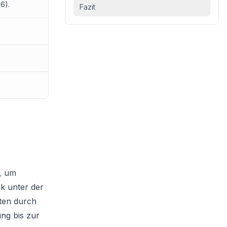
6).
Fazit
, um
nk unter der
lten durch
ng bis zur