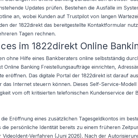
nstehende Updates prüfen. Bestehen die Ausfälle im Syste
 Hotline an, wobei Kunden auf Trustpilot von langen Warteze
den der 1822direkt das bereitgestellte Kontaktformular nu
mehreren Tagen rechnen.
ces im 1822direkt Online Banki
en ohne Hilfe eines Bankberaters online selbstständig dur
 Online Banking Freistellungsaufträge einrichten, Adress
ffnen. Das digitale Portal der 1822direkt ist darauf aus
r das Internet steuern können. Dieses Self-Service-Modell
igkeit vom oft kritisierten telefonischen Kundenservice der 
r die Eröffnung eines zusätzlichen Tagesgeldkontos im bes
 die persönliche Identität bereits zu einem früheren Zeitpun
der VideoIdent-Verfahren (Juni 2026). Nach der Autorisieru