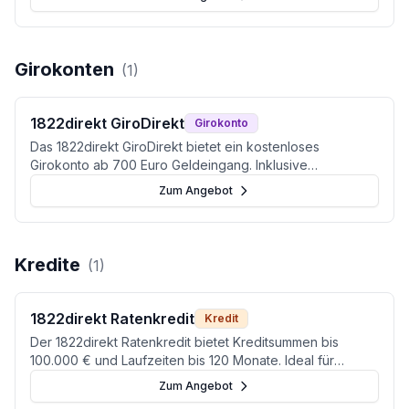
(Stand: Juli 2026).
Girokonten
(
1
)
1822direkt GiroDirekt
Girokonto
Das 1822direkt GiroDirekt bietet ein kostenloses
Girokonto ab 700 Euro Geldeingang. Inklusive
Sparkassen-Netz, 2,55 % Aktionszins auf Tagesgeld und
Zum Angebot
170 € Neukundenbonus (Stand: Juli 2026).
Kredite
(
1
)
1822direkt Ratenkredit
Kredit
Der 1822direkt Ratenkredit bietet Kreditsummen bis
100.000 € und Laufzeiten bis 120 Monate. Ideal für
Angestellte, die langfristige Planungssicherheit suchen.
Zum Angebot