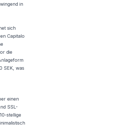
zwingend in
net sich
ven Capitalo
ne
or die
 Anlageform
000 SEK, was
ber einen
end SSL-
0-stellige
nimalistisch