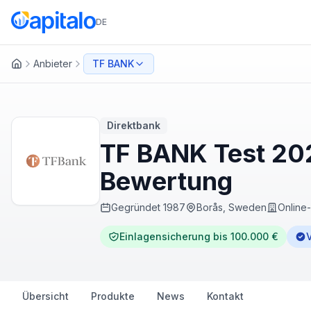
DE
Anbieter
TF BANK
Startseite
Direktbank
TF BANK Test 202
Bewertung
Gegründet
1987
Borås, Sweden
Online
Einlagensicherung bis 100.000 €
V
Übersicht
Produkte
News
Kontakt