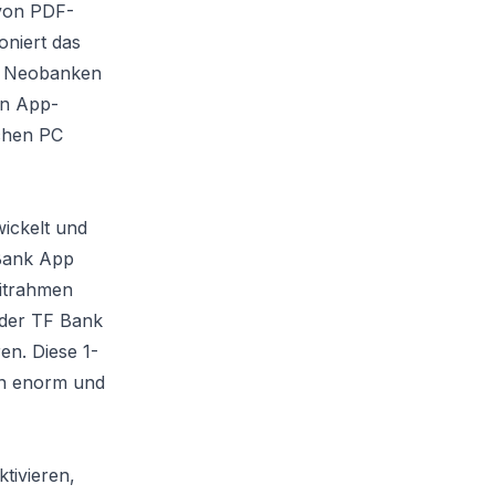
 von PDF-
niert das
zu Neobanken
en App-
schen PC
wickelt und
 Bank App
ditrahmen
 der TF Bank
en. Diese 1-
en enorm und
tivieren,