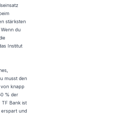
dseinsatz
 beim
en stärksten
: Wenn du
die
s Institut
hes,
Du musst den
n von knapp
50 % der
r TF Bank ist
 erspart und