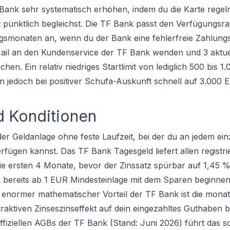
F Bank sehr systematisch erhöhen, indem du die Karte regel
t pünktlich begleichst. Die TF Bank passt den Verfügungsr
ngsmonaten an, wenn du der Bank eine fehlerfreie Zahlung
-Mail an den Kundenservice der TF Bank wenden und 3 aktue
. Ein relativ niedriges Startlimit von lediglich 500 bis 1.
n jedoch bei positiver Schufa-Auskunft schnell auf 3.000 
d Konditionen
 der Geldanlage ohne feste Laufzeit, bei der du an jedem ei
fügen kannst. Das TF Bank Tagesgeld liefert allen registri
ie ersten 4 Monate, bevor der Zinssatz spürbar auf 1,45 %
k bereits ab 1 EUR Mindesteinlage mit dem Sparen beginne
 enormer mathematischer Vorteil der TF Bank ist die monat
ttraktiven Zinseszinseffekt auf dein eingezahltes Guthaben 
ffiziellen AGBs der TF Bank (Stand: Juni 2026) führt das 