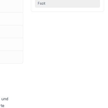
Fazit
n und
rte