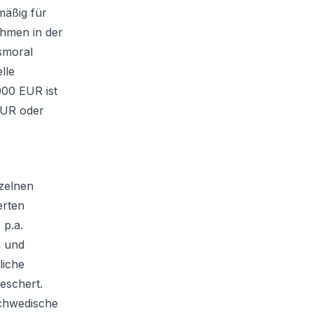
mäßig für
ahmen in der
smoral
lle
000 EUR ist
EUR oder
nzelnen
erten
 p.a.
n und
liche
beschert.
schwedische