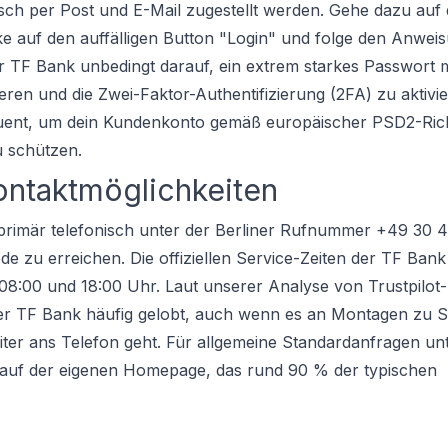
sch per Post und E-Mail zugestellt werden. Gehe dazu auf 
icke auf den auffälligen Button "Login" und folge den Anwei
er TF Bank unbedingt darauf, ein extrem starkes Passwort m
eren und die Zwei-Faktor-Authentifizierung (2FA) zu aktivi
equent, um dein Kundenkonto gemäß europäischer PSD2-Rich
u schützen.
ontaktmöglichkeiten
 primär telefonisch unter der Berliner Rufnummer +49 30
.de zu erreichen. Die offiziellen Service-Zeiten der TF Ban
08:00 und 18:00 Uhr. Laut unserer Analyse von Trustpilot
 der TF Bank häufig gelobt, auch wenn es an Montagen zu S
eiter ans Telefon geht. Für allgemeine Standardanfragen unt
auf der eigenen Homepage, das rund 90 % der typischen