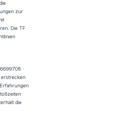
die
sungen zur
it
eren. Die TF
tlinien
 46699708
k erstrecken
-Erfahrungen
toßzeiten
erhält die