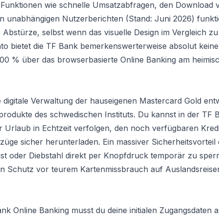
chen Funktionen wie schnelle Umsatzabfragen, den Download
unabhängigen Nutzerberichten (Stand: Juni 2026) funktio
e Abstürze, selbst wenn das visuelle Design im Vergleich 
nto bietet die TF Bank bemerkenswerterweise absolut kein
 100 % über das browserbasierte Online Banking am heimi
e digitale Verwaltung der hauseigenen Mastercard Gold ent
eprodukte des schwedischen Instituts. Du kannst in der TF
r Urlaub in Echtzeit verfolgen, den noch verfügbaren Kre
ge sicher herunterladen. Ein massiver Sicherheitsvorteil
rlust oder Diebstahl direkt per Knopfdruck temporär zu sperr
hen Schutz vor teurem Kartenmissbrauch auf Auslandsreis
nk Online Banking musst du deine initialen Zugangsdaten ak