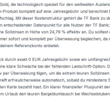
Gold, die technologisch speziell für den weltweiten Auslan
ium-Produkt komplett auf eine Jahresgebühr und berechnet
hlag. Mit dieser Kostenstruktur gehört die TF Bank zu d
in entscheidender Datenpunkt für alle Nutzer der TF Bank
rme Sollzinsen in Höhe von 24,79 % effektiv an. Du solltest 
r sofort und komplett per Überweisung begleichen, da da
 deinem Referenzkonto anbietet.
lick durch exakt 0 EUR Jahresgebühr sowie ein umfangreic
eine klare Schwäche bei der fehlenden Lastschrift-Option. 
 per Überweisung tilgen, um die extrem teuren Sollzinse
ift erfreulicherweise automatisch, sobald du mindestens 
n Karte bezahlt hast. Ein klarer finanzieller Pluspunkt de
r im Urlaub den teuren Bargeldumtausch bei Wechselstuben