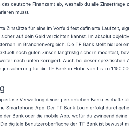
an das deutsche Finanzamt ab, weshalb du alle Zinserträge 
rieren musst.
e Zinssätze für eine im Vorfeld fest definierte Laufzeit, eig
sicher auf dein Geld verzichten kannst. Im absolut objekti
Sternen im Branchenvergleich. Die TF Bank stellt hierbei ei
aktuell noch guten Zinsen langfristig sichern möchtest, bev
weiter nach unten korrigiert. Auch bei dieser spezifischen
inlagensicherung für die TF Bank in Höhe von bis zu 1.150.
ng
papierlose Verwaltung deiner persönlichen Bankgeschäfte ü
ne Smartphone-App. Der TF Bank Login erfolgt durchgeh
ite der Bank oder die mobile App, wofür du zwingend deine 1
ie digitale Benutzeroberfläche der TF Bank ist bewusst mi