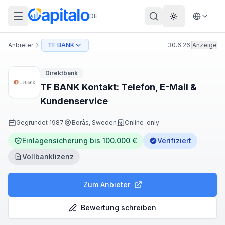
DE
Theme wechs
Anbieter
TF BANK
30.6.26
|
Anzeige
Direktbank
TF BANK Kontakt: Telefon, E-Mail &
Kundenservice
Gegründet
1987
Borås, Sweden
Online-only
Einlagensicherung bis 100.000 €
Verifiziert
Vollbanklizenz
Zum Anbieter
Bewertung schreiben