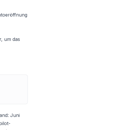
ntoeröffnung
r, um das
and: Juni
ilot-