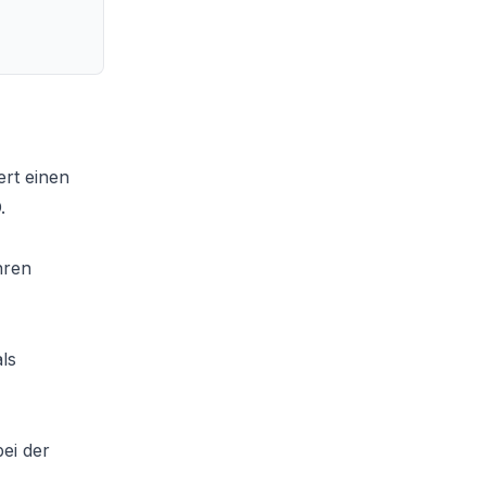
rt einen
.
hren
ls
bei der