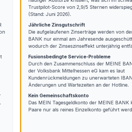
häufiger Abstürze kritisiert, was sich im sch
Trustpilot-Score von 2,9/5 Sternen widerspieg
(Stand: Juni 2026).
R
Jährliche Zinsgutschrift
von
Die aufgelaufenen Zinserträge werden von d
BANK nur einmal am Jahresende ausgeschütt
wodurch der Zinseszinseffekt unterjährig entfäl
t
Fusionsbedingte Service-Probleme
Durch den Zusammenschluss der MEINE BAN
der Volksbank Mittelhessen eG kam es laut
Kundenrückmeldungen zu unerwarteten IBA
Änderungen und Wartezeiten an der Hotline.
r
Kein Gemeinschaftskonto
.
Das MEIN Tagesgeldkonto der MEINE BANK k
Paare nur als reines Einzelkonto geführt werd