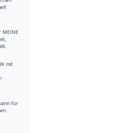
wachen
elt
er MEINE
et,
lt.
K mit
N-
ann für
en.