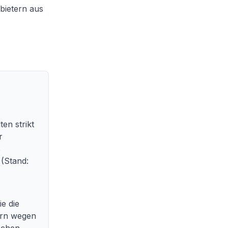
bietern aus
n strikt
r
s
(Stand:
e die
ern wegen