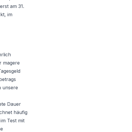
erst am 31.
kt, im
rlich
ur magere
Tagesgeld
betrags
n unsere
ete Dauer
chnet häufig
im Test mit
ie