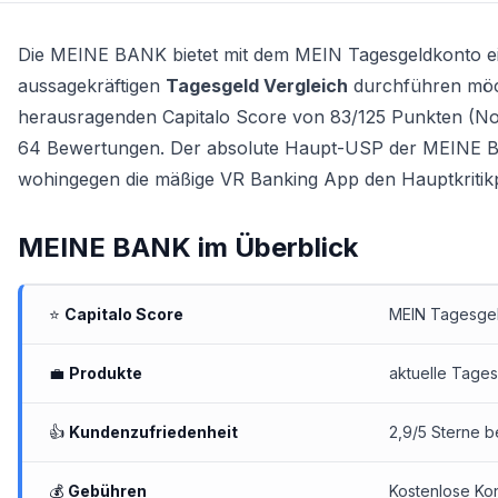
Die MEINE BANK bietet mit dem MEIN Tagesgeldkonto ein
aussagekräftigen
Tagesgeld Vergleich
durchführen möch
herausragenden Capitalo Score von 83/125 Punkten (Note
64 Bewertungen. Der absolute Haupt-USP der MEINE BAN
wohingegen die mäßige VR Banking App den Hauptkritikpu
MEINE BANK
im Überblick
⭐
Capitalo Score
MEIN Tagesgeld
💼
Produkte
aktuelle Tage
👍
Kundenzufriedenheit
2,9/5 Sterne b
💰
Gebühren
Kostenlose Kon