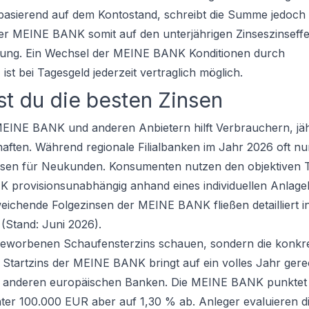
asierend auf dem Kontostand, schreibt die Summe jedoch 
er MEINE BANK somit auf den unterjährigen Zinseszinseffe
tung. Ein Wechsel der MEINE BANK Konditionen durch
t bei Tagesgeld jederzeit vertraglich möglich.
st du die besten Zinsen
EINE BANK und anderen Anbietern hilft Verbrauchern, jäh
haften. Während regionale Filialbanken im Jahr 2026 oft n
insen für Neukunden. Konsumenten nutzen den objektiven
 provisionsunabhängig anhand eines individuellen Anlage
ichende Folgezinsen der MEINE BANK fließen detailliert i
(Stand: Juni 2026).
beworbenen Schaufensterzins schauen, sondern die konkr
 Startzins der MEINE BANK bringt auf ein volles Jahr gere
bei anderen europäischen Banken. Die MEINE BANK punktet 
ter 100.000 EUR aber auf 1,30 % ab. Anleger evaluieren d