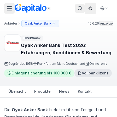
DE
Theme wechs
Anbieter
Oyak Anker Bank
15.6.26
|
Anzeige
Direktbank
Oyak Anker Bank Test 2026:
Erfahrungen, Konditionen & Bewertung
Gegründet
1958
Frankfurt am Main, Deutschland
Online-only
Einlagensicherung bis 100.000 €
Vollbanklizenz
Übersicht
Produkte
News
Kontakt
Die
Oyak Anker Bank
bietet mit ihrem Festgeld und