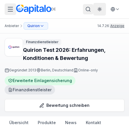
DE
Theme wechs
Anbieter
Quirion
14.7.26
|
Anzeige
Finanzdienstleister
Quirion Test 2026: Erfahrungen,
Konditionen & Bewertung
Gegründet
2013
Berlin, Deutschland
Online-only
Erweiterte Einlagensicherung
Finanzdienstleister
Bewertung schreiben
Übersicht
Produkte
News
Kontakt