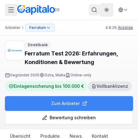
DE
Theme wechs
Anbieter
Ferratum
4.8.26
|
Anzeige
Direktbank
Ferratum Test 2026: Erfahrungen,
Konditionen & Bewertung
Gegründet
2005
Gzira, Malta
Online-only
Einlagensicherung bis 100.000 €
Vollbanklizenz
Zum Anbieter
Bewertung schreiben
Übersicht
Produkte
News
Kontakt