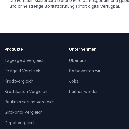
Die Ferratum Mastercard bietet 0 Euro Jahresgebühr und gebüh
und ohne strenge Bonitätsprüfung sofort digital verfügbar.
Produkte
Unternehmen
Tagesgeld Vergleich
Über uns
Festgeld Vergleich
So bewerten wir
Kreditvergleich
Jobs
Kreditkarten Vergleich
Partner werden
Baufinanzierung Vergleich
Girokonto Vergleich
Depot Vergleich