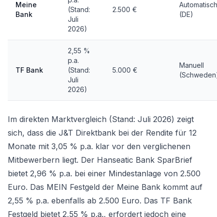
Meine
Automatisc
(Stand:
2.500 €
Bank
(DE)
Juli
2026)
2,55 %
p.a.
Manuell
TF Bank
(Stand:
5.000 €
(Schweden
Juli
2026)
Im direkten Marktvergleich (Stand: Juli 2026) zeigt
sich, dass die J&T Direktbank bei der Rendite für 12
Monate mit 3,05 % p.a. klar vor den verglichenen
Mitbewerbern liegt. Der
Hanseatic Bank SparBrief
bietet 2,96 % p.a. bei einer Mindestanlage von 2.500
Euro. Das
MEIN Festgeld
der Meine Bank kommt auf
2,55 % p.a. ebenfalls ab 2.500 Euro. Das
TF Bank
Festgeld
bietet 2,55 % p.a., erfordert jedoch eine