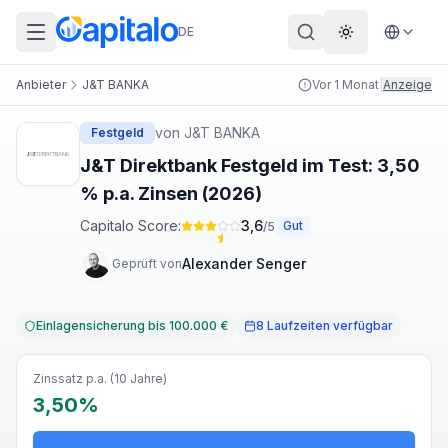
DE
Theme wechs
Anbieter
J&T BANKA
Vor 1 Monat
|
Anzeige
von
J&T BANKA
Festgeld
J&T Direktbank Festgeld im Test: 3,50
% p.a. Zinsen (2026)
Capitalo Score:
3,6
Gut
/5
Alexander Senger
Geprüft von
Einlagensicherung bis 100.000 €
8 Laufzeiten verfügbar
Zinssatz p.a. (10 Jahre)
3,50%