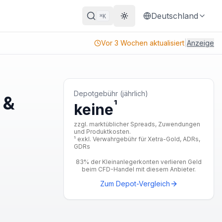
Deutschland
K
⌘
Theme wechseln
Vor 3 Wochen aktualisiert
|
Anzeige
Depotgebühr (jährlich)
 &
¹
keine
zzgl. marktüblicher Spreads, Zuwendungen
und Produktkosten.
¹ exkl. Verwahrgebühr für Xetra-Gold, ADRs,
GDRs
83% der Kleinanlegerkonten verlieren Geld
beim CFD-Handel mit diesem Anbieter.
Zum Depot-Vergleich