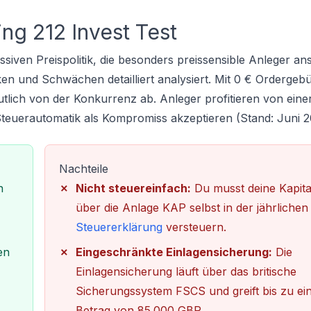
ing 212 Invest Test
ssiven Preispolitik, die besonders preissensible Anleger ans
en und Schwächen detailliert analysiert. Mit 0 € Orderge
tlich von der Konkurrenz ab. Anleger profitieren von ein
teuerautomatik als Kompromiss akzeptieren (Stand: Juni 2
Nachteile
n
Nicht steuereinfach:
Du musst deine Kapita
über die Anlage KAP selbst in der jährlichen
Steuererklärung
versteuern.
en
Eingeschränkte Einlagensicherung:
Die
Einlagensicherung läuft über das britische
Sicherungssystem FSCS und greift bis zu e
Betrag von 85.000 GBP.