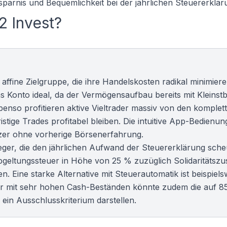
parnis und Bequemlichkeit bei der jährlichen Steuererklär
2 Invest?
al affine Zielgruppe, die ihre Handelskosten radikal minimie
as Konto ideal, da der Vermögensaufbau bereits mit Kleinst
benso profitieren aktive Vieltrader massiv von den komplett
tige Trades profitabel bleiben. Die intuitive App-Bedienun
utzer ohne vorherige Börsenerfahrung.
nleger, die den jährlichen Aufwand der Steuererklärung sch
geltungssteuer in Höhe von 25 % zuzüglich Solidaritätszu
n. Eine starke Alternative mit Steuerautomatik ist beispiels
eger mit sehr hohen Cash-Beständen könnte zudem die auf 8
ein Ausschlusskriterium darstellen.