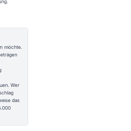
ung.
ren möchte.
beträgen
g
euen. Wer
schlag
weise das
5.000