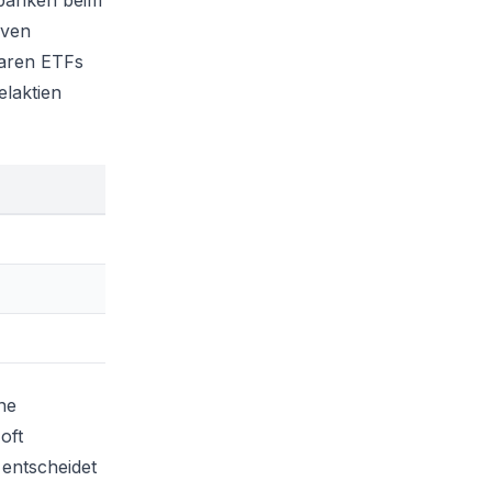
tbanken beim
iven
baren ETFs
elaktien
ne
oft
 entscheidet