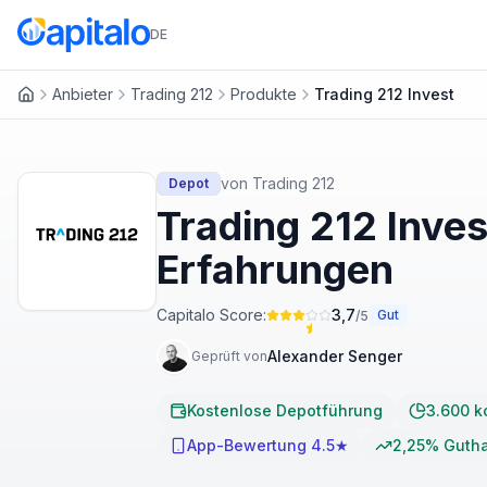
DE
Anbieter
Trading 212
Produkte
Trading 212 Invest
Startseite
von
Trading 212
Depot
Trading 212 Inve
Erfahrungen
Capitalo Score:
3,7
Gut
/5
Alexander Senger
Geprüft von
Kostenlose Depotführung
3.600 k
App-Bewertung 4.5★
2,25% Guth