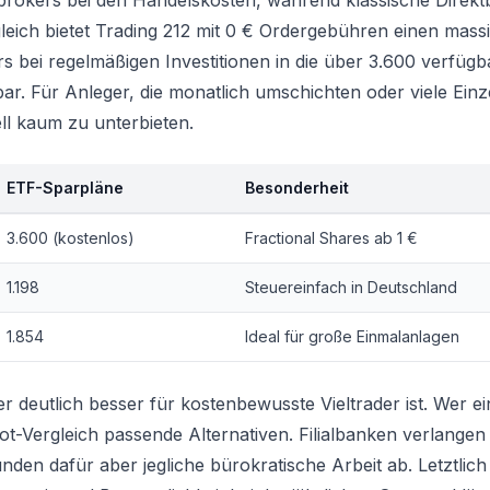
eobrokers bei den Handelskosten, während klassische Direk
eich bietet Trading 212 mit 0 € Ordergebühren einen mass
rs bei regelmäßigen Investitionen in die über 3.600 verfüg
bar. Für Anleger, die monatlich umschichten oder viele Einz
ll kaum zu unterbieten.
ETF-Sparpläne
Besonderheit
3.600 (kostenlos)
Fractional Shares ab 1 €
1.198
Steuereinfach in Deutschland
1.854
Ideal für große Einmalanlagen
r deutlich besser für kostenbewusste Vieltrader ist. Wer ei
ot-Vergleich
passende Alternativen. Filialbanken verlangen 
en dafür aber jegliche bürokratische Arbeit ab. Letztlich