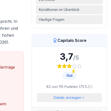
Konditionen im Überblick
Häufige Fragen
pricht. In
bühren und
er hohen
Capitalo Score
026).
3,7
/5
lerträge
Gut
83
von
110
Punkten (
75
%)
Details anzeigen
inem