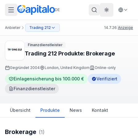
DE
Theme wechs
Anbieter
Trading 212
14.7.26
|
Anzeige
Finanzdienstleister
Trading 212 Produkte: Brokerage
Gegründet
2004
London, United Kingdom
Online-only
Einlagensicherung bis 100.000 €
Verifiziert
Finanzdienstleister
Übersicht
Produkte
News
Kontakt
Brokerage
(
1
)