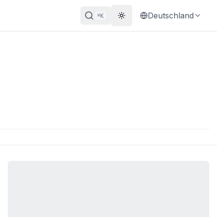
Deutschland
K
⌘
Theme wechseln