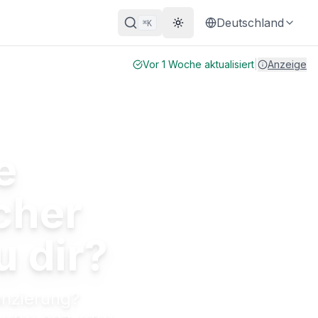
Deutschland
K
⌘
Theme wechseln
Vor 1 Woche aktualisiert
|
Anzeige
e
cher
u dir?
nzierung?