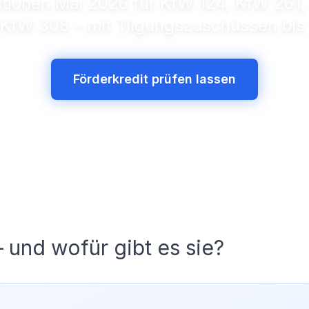
itionen Mai 2026 für KfW 124, KfW 261
KfW 308 – mit Tilgungszuschüssen bis
Förderkredit prüfen lassen
und wofür gibt es sie?