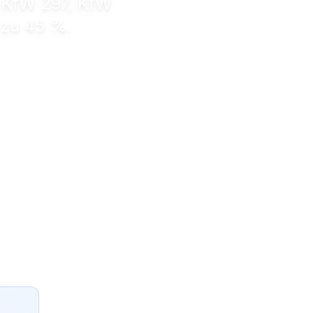
, KfW 297, KfW
 zu 45 %.