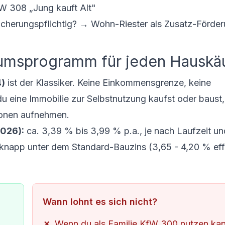
W 308 „Jung kauft Alt"
sicherungspflichtig? → Wohn-Riester als Zusatz-Förde
umsprogramm für jeden Hauskä
)
ist der Klassiker. Keine Einkommensgrenze, keine
du eine Immobilie zur Selbstnutzung kaufst oder baust,
onen aufnehmen.
2026):
ca. 3,39 % bis 3,99 % p.a., je nach Laufzeit un
 knapp unter dem Standard-Bauzins (3,65 - 4,20 % eff
Wann lohnt es sich nicht?
Wenn du als Familie KfW 300 nutzen ka