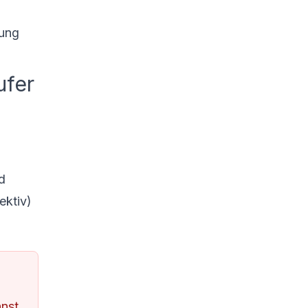
rung
ufer
d
ektiv)
nnst