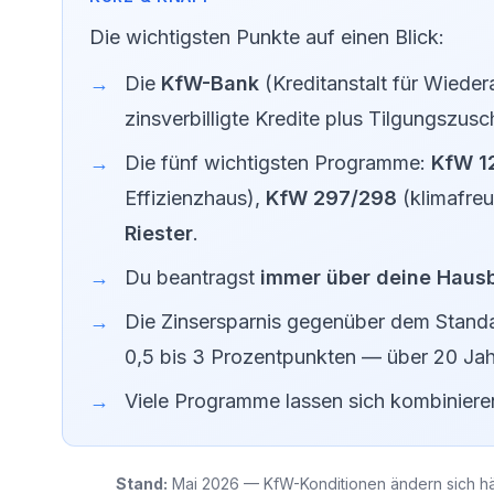
Die wichtigsten Punkte auf einen Blick:
Die
KfW-Bank
(Kreditanstalt für Wieder
zinsverbilligte Kredite plus Tilgungszu
Die fünf wichtigsten Programme:
KfW 1
Effizienzhaus),
KfW 297/298
(klimafre
Riester
.
Du beantragst
immer über deine Haus
Die Zinsersparnis gegenüber dem Standar
0,5 bis 3 Prozentpunkten — über 20 Ja
Viele Programme lassen sich kombiniere
Stand:
Mai 2026 — KfW-Konditionen ändern sich häuf