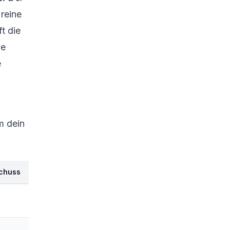
reine
t die
ne
e
m dein
chuss