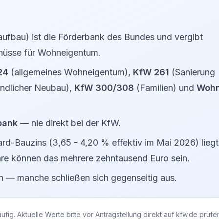
aufbau) ist die Förderbank des Bundes und vergibt
schüsse für Wohneigentum.
24
(allgemeines Wohneigentum),
KfW 261
(Sanierung
undlicher Neubau),
KfW 300/308
(Familien) und
Woh
bank
— nie direkt bei der KfW.
d-Bauzins (3,65 - 4,20 % effektiv im Mai 2026) liegt
hre können das mehrere zehntausend Euro sein.
n — manche schließen sich gegenseitig aus.
ig. Aktuelle Werte bitte vor Antragstellung direkt auf
kfw.de
prüfen