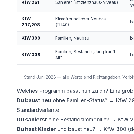
KfW 261
Sanierer (Effizienzhaus-Niveau)
W
KfW
Klimafreundlicher Neubau
b
297/298
(EH40)
KfW 300
Familien, Neubau
b
Familien, Bestand („Jung kauft
KfW 308
b
Alt")
Stand Juni 2026 — alle Werte sind Richtangaben. Verbin
Welches Programm passt nun zu dir? Eine grob
Du baust neu
ohne Familien-Status? → KfW 29
Standardvariante
Du sanierst
eine Bestandsimmobilie? → KfW 26
Du hast Kinder
und baust neu? → KfW 300 (deu