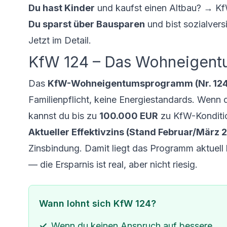
Du hast Kinder
und kaufst einen Altbau? → Kf
Du sparst über Bausparen
und bist sozialver
Jetzt im Detail.
KfW 124 – Das Wohneigent
Das
KfW-Wohneigentumsprogramm (Nr. 124
Familienpflicht, keine Energiestandards. Wenn 
kannst du bis zu
100.000 EUR
zu KfW-Konditi
Aktueller Effektivzins (Stand Februar/März 
Zinsbindung. Damit liegt das Programm aktuell
— die Ersparnis ist real, aber nicht riesig.
Wann lohnt sich KfW 124?
Wenn du keinen Anspruch auf bessere