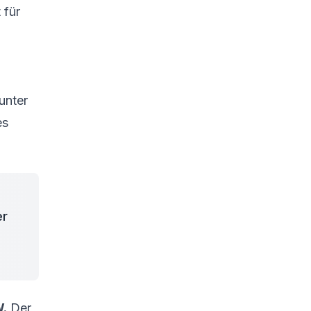
 für
unter
es
er
W.
Der