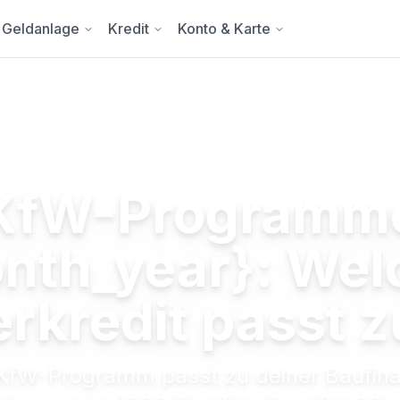
Geldanlage
Kredit
Konto & Karte
KfW-Programm
nth_year}: Wel
rkredit passt z
KfW-Programm passt zu deiner Baufina