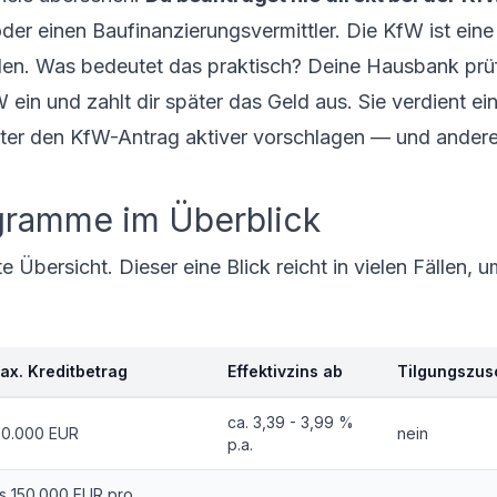
r einen Baufinanzierungsvermittler. Die KfW ist eine 
nden. Was bedeutet das praktisch? Deine Hausbank prüf
ein und zahlt dir später das Geld aus. Sie verdient ei
ter den KfW-Antrag aktiver vorschlagen — und ander
gramme im Überblick
 Übersicht. Dieser eine Blick reicht in vielen Fällen, u
ax. Kreditbetrag
Effektivzins ab
Tilgungszus
ca. 3,39 - 3,99 %
00.000 EUR
nein
p.a.
is 150.000 EUR pro