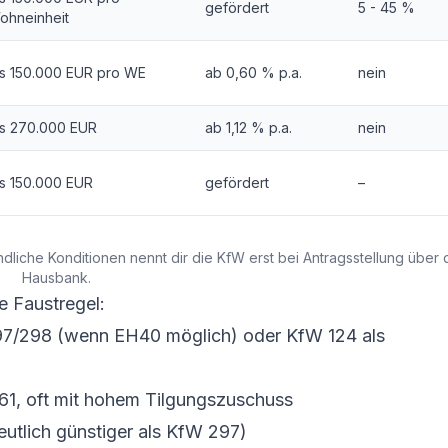
gefördert
5 - 45 %
ohneinheit
is 150.000 EUR pro WE
ab 0,60 % p.a.
nein
is 270.000 EUR
ab 1,12 % p.a.
nein
is 150.000 EUR
gefördert
–
dliche Konditionen nennt dir die KfW erst bei Antragsstellung über 
Hausbank.
e Faustregel:
7/298 (wenn EH40 möglich) oder KfW 124 als
1, oft mit hohem Tilgungszuschuss
tlich günstiger als KfW 297)