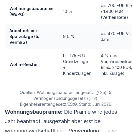
bis 700 EUR (L
Wohnungsbauprämie
10 %
/ 1.400 EUR
(WoPG)
(Verheiratete)
Arbeitnehmer-
bis 470 EUR VL
Sparzulage (5.
9,0 %
Jahr
VermBG)
bis 175 EUR
4 % des
Grundzulage
Vorjahreseink
Wohn-Riester
+
(max. 2.100 EUR
Kinderzulagen
inkl. Zulage)
Quellen: Wohnungsbauprämiengesetz (§ 2a), 5.
Vermögensbildungsgesetz (§ 13),
Eigenheimrentengesetz/EStG. Stand: Juni 2026.
Wohnungsbauprämie:
Die Prämie wird jedes
Jahr beantragt, ausgezahlt aber erst bei
wohnungswirtschaftlicher Verwendung — also