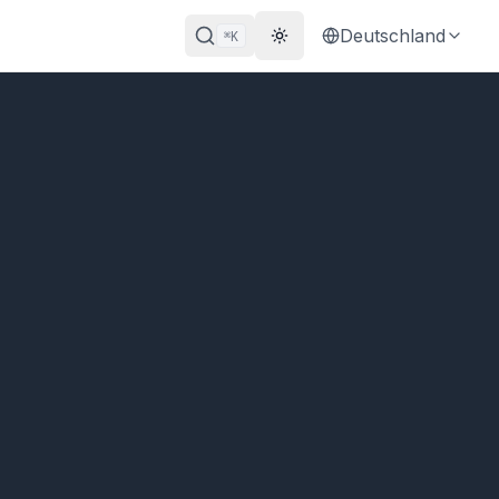
Deutschland
K
⌘
Theme wechseln