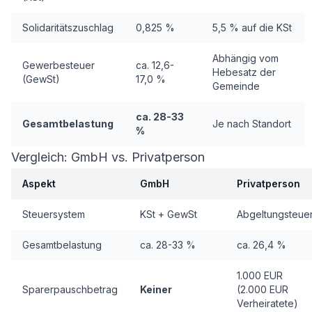
Solidaritätszuschlag
0,825 %
5,5 % auf die KSt
Abhängig vom
Gewerbesteuer
ca. 12,6-
Hebesatz der
(GewSt)
17,0 %
Gemeinde
ca. 28-33
Gesamtbelastung
Je nach Standort
%
Vergleich: GmbH vs. Privatperson
Aspekt
GmbH
Privatperson
Steuersystem
KSt + GewSt
Abgeltungsteue
Gesamtbelastung
ca. 28-33 %
ca. 26,4 %
1.000 EUR
Sparerpauschbetrag
Keiner
(2.000 EUR
Verheiratete)