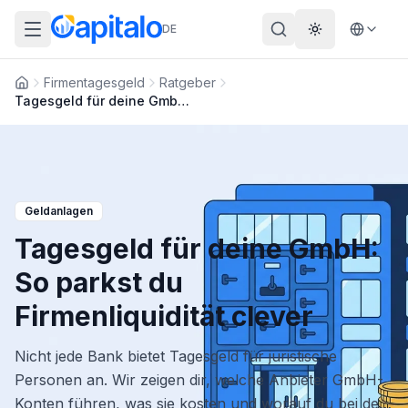
DE
Theme wechs
Firmentagesgeld
Ratgeber
Startseite
Tagesgeld für deine GmbH: So parkst du Firmenliquidität clever
Geldanlagen
Tagesgeld für deine GmbH:
So parkst du
Firmenliquidität clever
Nicht jede Bank bietet Tagesgeld für juristische
Personen an. Wir zeigen dir, welche Anbieter GmbH-
Konten führen, was sie kosten und worauf du bei der