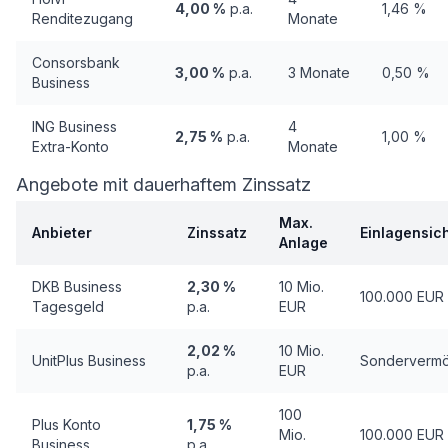
4,00 %
p.a.
1,46 %
Renditezugang
Monate
Consorsbank
3,00 %
p.a.
3 Monate
0,50 %
Business
ING Business
4
2,75 %
p.a.
1,00 %
Extra-Konto
Monate
Angebote mit dauerhaftem Zinssatz
Max.
Anbieter
Zinssatz
Einlagensic
Anlage
DKB Business
2,30 %
10 Mio.
100.000 EUR
Tagesgeld
p.a.
EUR
2,02 %
10 Mio.
UnitPlus Business
Sonderverm
p.a.
EUR
100
Plus Konto
1,75 %
Mio.
100.000 EUR
Business
p.a.