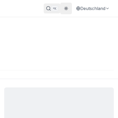
Deutschland
K
⌘
Theme wechseln