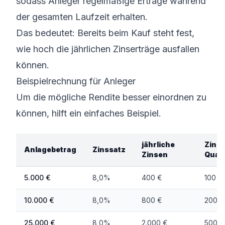
sodass Anleger regelmäßige Erträge während
der gesamten Laufzeit erhalten.
Das bedeutet: Bereits beim Kauf steht fest,
wie hoch die jährlichen Zinserträge ausfallen
können.
Beispielrechnung für Anleger
Um die mögliche Rendite besser einordnen zu
können, hilft ein einfaches Beispiel.
jährliche
Zinse
Anlagebetrag
Zinssatz
Zinsen
Quart
5.000 €
8,0%
400 €
100 €
10.000 €
8,0%
800 €
200 €
25.000 €
8,0%
2.000 €
500 €