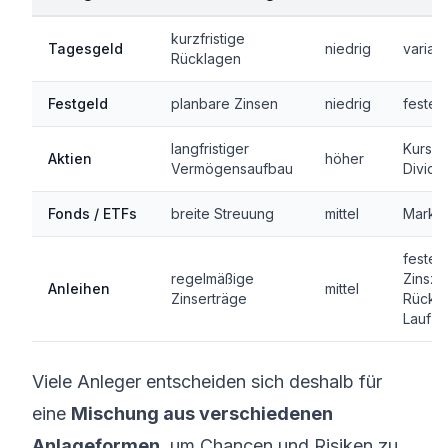
kurzfristige
Tagesgeld
niedrig
variab
Rücklagen
Festgeld
planbare Zinsen
niedrig
feste 
langfristiger
Kursg
Aktien
höher
Vermögensaufbau
Divid
Fonds / ETFs
breite Streuung
mittel
Markt
feste
regelmäßige
Zinsza
Anleihen
mittel
Zinserträge
Rückz
Laufze
Viele Anleger entscheiden sich deshalb für
eine
Mischung aus verschiedenen
Anlageformen
, um Chancen und Risiken zu