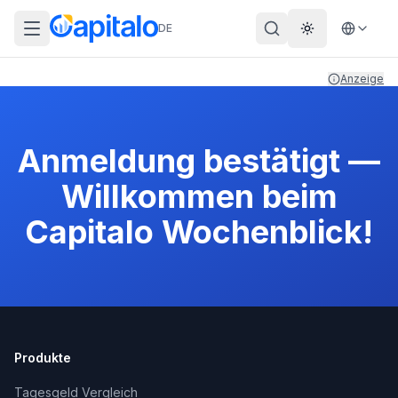
DE
Theme wechs
Anzeige
Anmeldung bestätigt —
Willkommen beim
Capitalo Wochenblick!
Produkte
Tagesgeld Vergleich