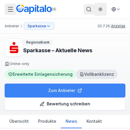
DE
Theme wechs
Anbieter
Sparkasse
20.7.26
|
Anzeige
Regionalbank
Sparkasse – Aktuelle News
Online-only
Erweiterte Einlagensicherung
Vollbanklizenz
Zum Anbieter
Bewertung schreiben
Übersicht
Produkte
News
Kontakt