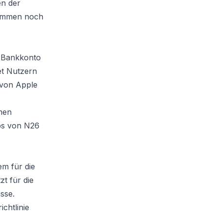
en der
timmen noch
n-Bankkonto
et Nutzern
 von Apple
men
ps von N26
em für die
t für die
sse.
chtlinie