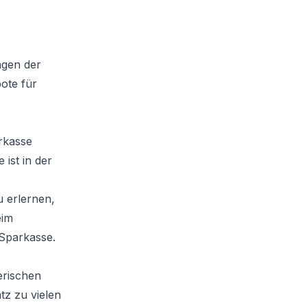
ngen der
ote für
arkasse
ist in der
 erlernen,
eim
 Sparkasse.
erischen
tz zu vielen