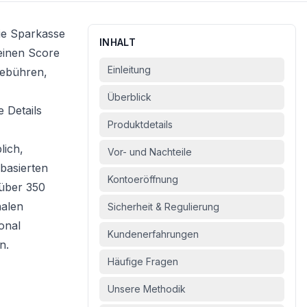
Die Sparkasse
INHALT
 einen Score
Einleitung
Gebühren,
Überblick
 Details
Produktdetails
lich,
Vor- und Nachteile
nbasierten
Kontoeröffnung
 über 350
nalen
Sicherheit & Regulierung
onal
Kundenerfahrungen
n.
Häufige Fragen
Unsere Methodik