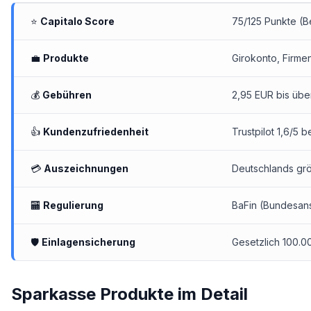
⭐
Capitalo Score
75/125 Punkte (B
💼
Produkte
Girokonto,
Firme
💰
Gebühren
2,95 EUR bis übe
👍
Kundenzufriedenheit
Trustpilot 1,6/5 
💳
Auszeichnungen
Deutschlands gr
🏧
Regulierung
BaFin (Bundesanst
🛡
Einlagensicherung
Gesetzlich 100.0
Sparkasse Produkte im Detail