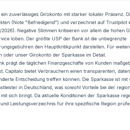
ein zuverlässiges Girokonto mit starker lokaler Präsenz. 
kten (Note "Befriedigend") und verzeichnet auf Trustpilot
/2026). Negative Stimmen kritisieren vor allem die hohen 
rvice loben. Der größte USP der Bank ist die unbegrenzte
ungsgebühren den Hauptkritikpunkt darstellen. Für weitere
en oder unser
Girokonto
der Sparkasse im Detail.
bank prägt die täglichen Finanzgeschäfte von Kunden maßgeb
ist. Capitalo bietet Verbrauchern einen transparenten, date
ndierte Entscheidung treffen können. Die Sparkasse ist mit
nstleister in Deutschland, was sowohl Vorteile bei der regio
 mit sich bringt. Da aktuelle Konditionen der Sparkasse regi
und Leistungsverzeichnis für ihre spezifische Region prüfe