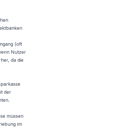
chen
irektbanken
ngang (oft
 wenn Nutzer
her, da die
Sparkasse
t der
hten.
asse müssen
bhebung im