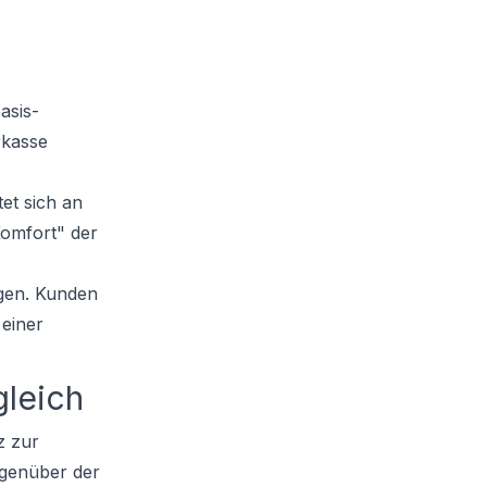
asis-
rkasse
et sich an
Komfort" der
igen. Kunden
einer
gleich
z zur
egenüber der