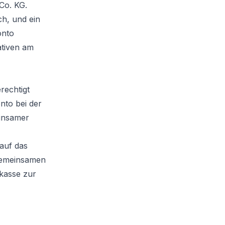
Co. KG.
h, und ein
onto
ativen am
rechtigt
nto bei der
insamer
auf das
 gemeinsamen
rkasse zur