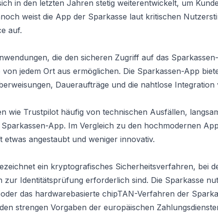
ch in den letzten Jahren stetig weiterentwickelt, um Kund
och weist die App der Sparkasse laut kritischen Nutzers
e auf.
nwendungen, die den sicheren Zugriff auf das Sparkasse
 von jedem Ort aus ermöglichen. Die Sparkassen-App biet
berweisungen, Daueraufträge und die nahtlose Integration
 wie Trustpilot häufig von technischen Ausfällen, langsa
er Sparkassen-App. Im Vergleich zu den hochmodernen Ap
t etwas angestaubt und weniger innovativ.
ezeichnet ein kryptografisches Sicherheitsverfahren, bei d
r Identitätsprüfung erforderlich sind. Die Sparkasse nutz
 oder das hardwarebasierte chipTAN-Verfahren der Sparka
en strengen Vorgaben der europäischen Zahlungsdiensteri