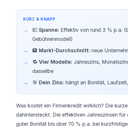
💶
Spanne:
Effektiv von rund 3 % p.a. (b
Gebührenmodell)
🏦
Markt-Durchschnitt:
neue Unternehm
🔁
Vier Modelle:
Jahreszins, Monatszins
dasselbe
🎯
Dein Zins:
hängt an Bonität, Laufzeit
Was kostet ein Firmenkredit wirklich? Die kur
dahintersteckt. Die effektiven Jahreszinsen für 
guter Bonität bis über 70 % p.a. bei kurzfrist