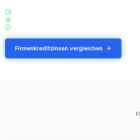
Mit nur einer Kreditanfrage über 200 Finanzierer im V
Hohe Abschlusschance durch persöniliche Beratung
Individuelle und unabhängige Beratung auf Augenhöh
Firmenkreditzinsen vergleichen
Fi
F