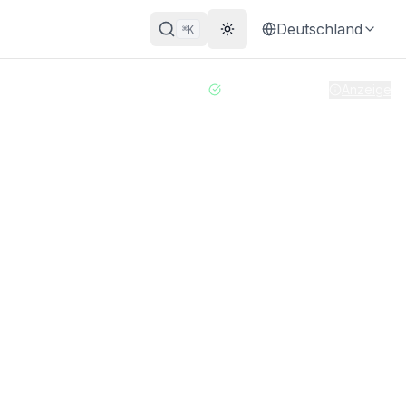
Deutschland
K
⌘
Theme wechseln
Heute aktualisiert
|
Anzeige