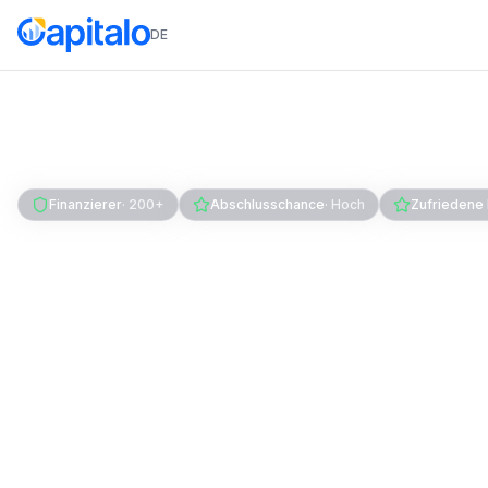
DE
Home
Kredit
Firmenkredit
Zinsen
Finanzierer
·
200+
Abschlusschance
·
Hoch
Zufriedene
Firmenkredit Zin
aktuelle Zinssätze
Was kostet ein Firmenkredit wirklich? Hier fin
Zinssätze der wichtigsten Anbieter, klar getr
Monatszins, Kreditfaktor und nutzungsabhängi