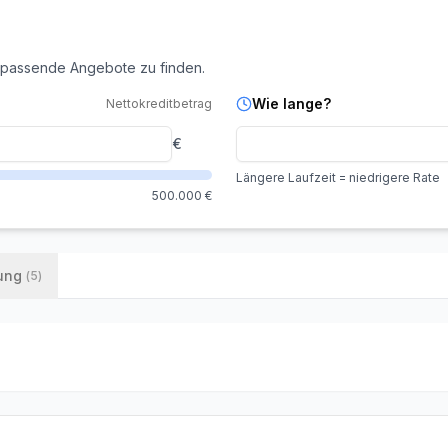
 passende Angebote zu finden.
Wie lange?
Nettokreditbetrag
€
Längere Laufzeit = niedrigere Rate
500.000
€
rung
(
5
)