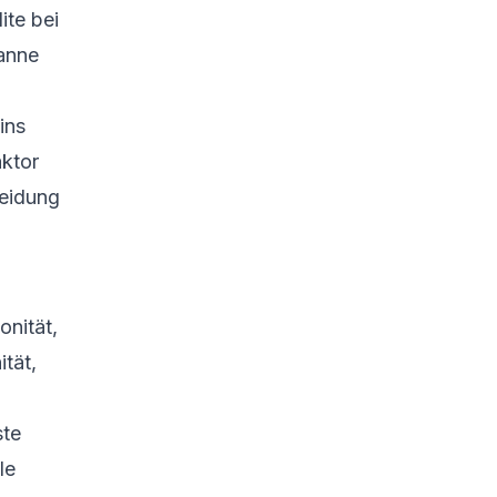
ite bei
panne
ins
aktor
heidung
onität,
ität,
ste
le