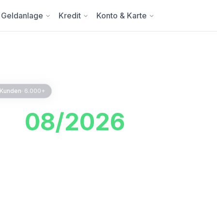
Geldanlage
Kredit
Konto & Karte
 Kunden
·
6.000+
sen
08/2026
:
dest du die aktuellen
ennt nach Jahreszins,
ger Linie.