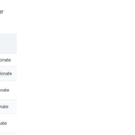
er
Monate
Monate
onate
nate
nate