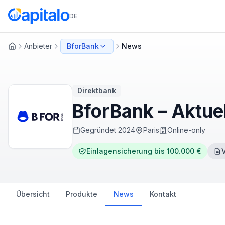
DE
Anbieter
BforBank
News
Startseite
Direktbank
BforBank – Aktue
Gegründet
2024
Paris
Online-only
Einlagensicherung bis 100.000 €
Übersicht
Produkte
News
Kontakt