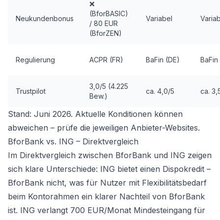
❌
(BforBASIC)
Neukundenbonus
Variabel
Varia
/ 80 EUR
(BforZEN)
Regulierung
ACPR (FR)
BaFin (DE)
BaFin
3,0/5 (4.225
Trustpilot
ca. 4,0/5
ca. 3,
Bew.)
Stand: Juni 2026. Aktuelle Konditionen können
abweichen – prüfe die jeweiligen Anbieter-Websites.
BforBank vs. ING – Direktvergleich
Im Direktvergleich zwischen BforBank und ING zeigen
sich klare Unterschiede: ING bietet einen Dispokredit –
BforBank nicht, was für Nutzer mit Flexibilitätsbedarf
beim Kontorahmen ein klarer Nachteil von BforBank
ist. ING verlangt 700 EUR/Monat Mindesteingang für