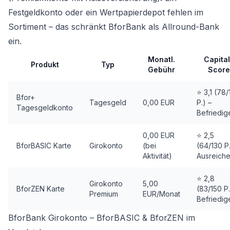
Festgeldkonto oder ein Wertpapierdepot fehlen im
Sortiment – das schränkt BforBank als Allround-Bank
ein.
Monatl.
Capita
Produkt
Typ
Gebühr
Score
⭐ 3,1 (78/
Bfor+
Tagesgeld
0,00 EUR
P.) –
Tagesgeldkonto
Befriedi
0,00 EUR
⭐ 2,5
BforBASIC Karte
Girokonto
(bei
(64/130 P.
Aktivität)
Ausreich
⭐ 2,8
Girokonto
5,00
BforZEN Karte
(83/150 P.
Premium
EUR/Monat
Befriedi
BforBank Girokonto – BforBASIC & BforZEN im