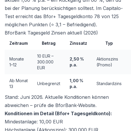
aktuell 1,00 % p.a. – ein Rückgang um 60 %, den du
bei der Planung berücksichtigen solltest. Im Capitalo-
Test erreicht das Bfor+ Tagesgeldkonto 78 von 125
möglichen Punkten (⭐ 3,1 – Befriedigend).
BforBank Tagesgeld Zinsen aktuell (2026)
Zeitraum
Betrag
Zinssatz
Typ
10 EUR –
Monate
2,50 %
Aktionszins
300.000
1–12
p.a.
(Promo)
EUR
Ab Monat
1,00 %
Unbegrenzt
Standardzins
13
p.a.
Stand: Juni 2026. Aktuelle Konditionen können
abweichen – prüfe die BforBank-Website.
Konditionen im Detail (Bfor+ Tagesgeldkonto):
Mindestanlage: 10,00 EUR
Höchstanlage (Aktionszins): 300.000 EUR