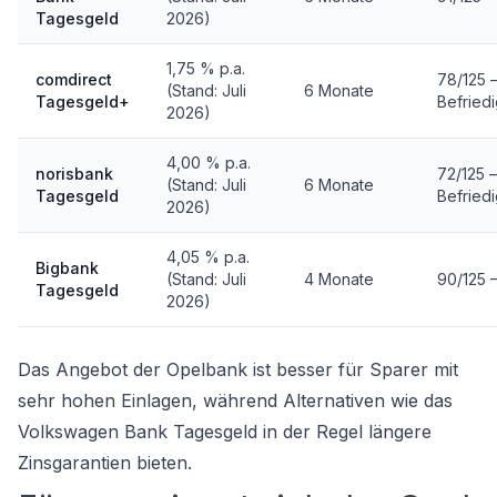
Tagesgeld
2026)
1,75 % p.a.
comdirect
78/125 
(Stand: Juli
6 Monate
Tagesgeld+
Befried
2026)
4,00 % p.a.
norisbank
72/125 –
(Stand: Juli
6 Monate
Tagesgeld
Befried
2026)
4,05 % p.a.
Bigbank
(Stand: Juli
4 Monate
90/125 –
Tagesgeld
2026)
Das Angebot der Opelbank ist besser für Sparer mit
sehr hohen Einlagen, während Alternativen wie das
Volkswagen Bank Tagesgeld
in der Regel längere
Zinsgarantien bieten.