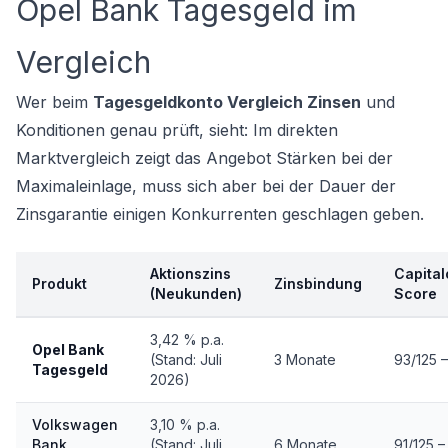
Opel Bank Tagesgeld im
Vergleich
Wer beim
Tagesgeldkonto Vergleich Zinsen
und
Konditionen genau prüft, sieht: Im direkten
Marktvergleich zeigt das Angebot Stärken bei der
Maximaleinlage, muss sich aber bei der Dauer der
Zinsgarantie einigen Konkurrenten geschlagen geben.
Aktionszins
Capital
Produkt
Zinsbindung
(Neukunden)
Score
3,42 % p.a.
Opel Bank
(Stand: Juli
3 Monate
93/125 –
Tagesgeld
2026)
Volkswagen
3,10 % p.a.
Bank
(Stand: Juli
6 Monate
91/125 –