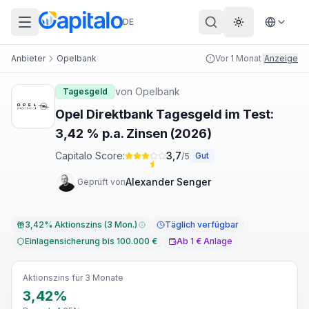
DE
Theme wechs
Anbieter
Opelbank
Vor 1 Monat
|
Anzeige
von
Opelbank
Tagesgeld
Opel Direktbank Tagesgeld im Test:
3,42 % p.a. Zinsen (2026)
Capitalo Score:
3,7
Gut
/5
Alexander Senger
Geprüft von
3,42% Aktionszins (3 Mon.)
Täglich verfügbar
Einlagensicherung bis 100.000 €
Ab 1 € Anlage
Aktionszins für 3 Monate
3,42%