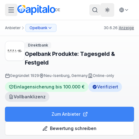
DE
Theme wechs
Anbieter
Opelbank
30.6.26
|
Anzeige
Direktbank
Opelbank Produkte: Tagesgeld &
Festgeld
Gegründet
1929
Neu-Isenburg, Germany
Online-only
Einlagensicherung bis 100.000 €
Verifiziert
Vollbanklizenz
Zum Anbieter
Bewertung schreiben