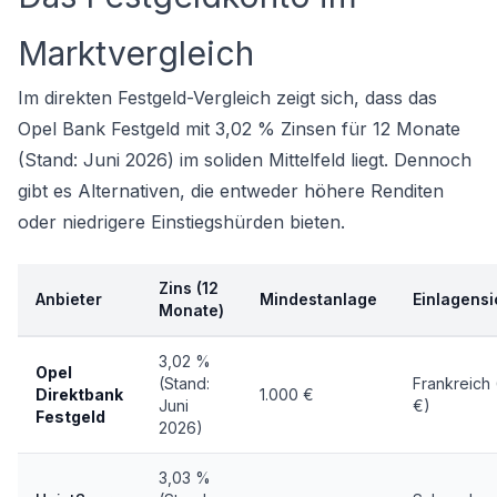
Marktvergleich
Im direkten
Festgeld-Vergleich
zeigt sich, dass das
Opel Bank Festgeld mit 3,02 % Zinsen für 12 Monate
(Stand: Juni 2026) im soliden Mittelfeld liegt. Dennoch
gibt es Alternativen, die entweder höhere Renditen
oder niedrigere Einstiegshürden bieten.
Zins (12
Anbieter
Mindestanlage
Einlagens
Monate)
3,02 %
Opel
(Stand:
Frankreich
Direktbank
1.000 €
Juni
€)
Festgeld
2026)
3,03 %