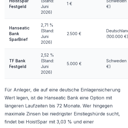
HoistSpar
(Stand:
Schweden 
1 €
Festgeld
Juni
€)
2026)
2,71 %
Hanseatic
(Stand:
Deutschlan
Bank
2.500 €
Juni
(100.000 €
SparBrief
2026)
2,52 %
TF Bank
(Stand:
Schweden 
5.000 €
Festgeld
Juni
€)
2026)
Für Anleger, die auf eine deutsche Einlagensicherung
Wert legen, ist die Hanseatic Bank eine Option mit
längeren Laufzeiten bis 72 Monate. Wer hingegen
maximale Zinsen bei niedrigster Einstiegshürde sucht,
findet bei HoistSpar mit 3,03 % und einer