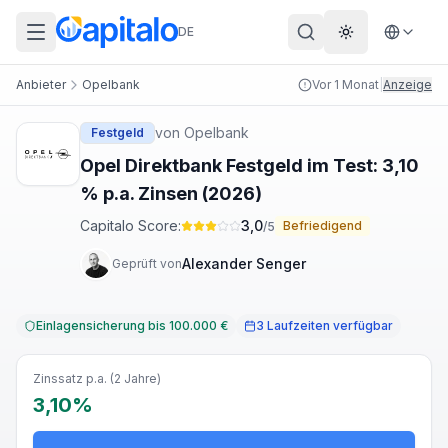
DE
Theme wechs
Anbieter
Opelbank
Vor 1 Monat
|
Anzeige
von
Opelbank
Festgeld
Opel Direktbank Festgeld im Test: 3,10
% p.a. Zinsen (2026)
Capitalo Score:
3,0
Befriedigend
/5
Alexander Senger
Geprüft von
Einlagensicherung bis 100.000 €
3 Laufzeiten verfügbar
Zinssatz p.a. (2 Jahre)
3,10%