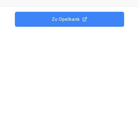
Zu
Opelbank
Produkte
Tagesgeld Vergleich
Festgeld Vergleich
Kreditvergleich