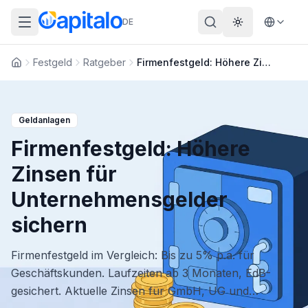
DE
Theme wechs
Festgeld
Ratgeber
Firmenfestgeld: Höhere Zinsen für Unternehmensgelder sichern
Startseite
Geldanlagen
Firmenfestgeld: Höhere
Zinsen für
Unternehmensgelder
sichern
Firmenfestgeld im Vergleich: Bis zu 5% p.a. für
Geschäftskunden. Laufzeiten ab 3 Monaten, EdB-
gesichert. Aktuelle Zinsen für GmbH, UG und