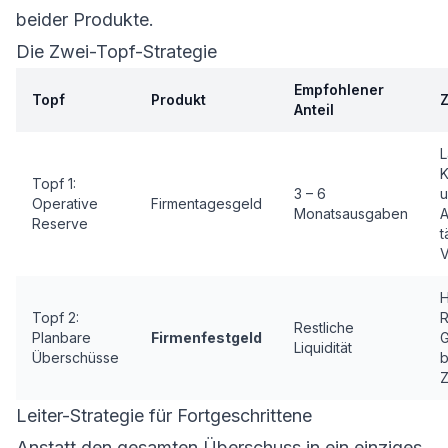
beider Produkte.
Die Zwei-Topf-Strategie
Empfohlener
Topf
Produkt
Anteil
L
K
Topf 1:
3 – 6
u
Operative
Firmentagesgeld
Monatsausgaben
A
Reserve
t
V
Topf 2:
R
Restliche
Planbare
Firmenfestgeld
G
Liquidität
Überschüsse
Z
Leiter-Strategie für Fortgeschrittene
Anstatt den gesamten Überschuss in ein einziges