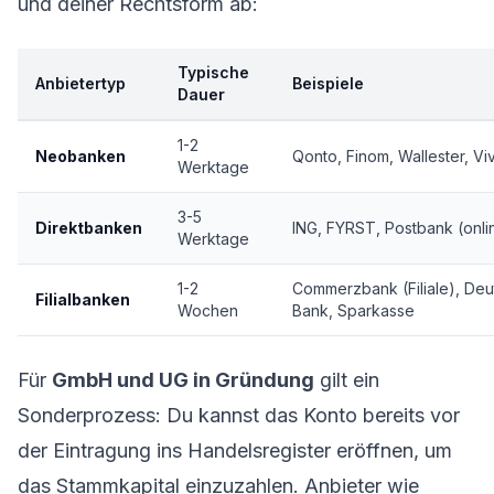
und deiner Rechtsform ab:
Typische
Anbietertyp
Beispiele
Dauer
1-2
Neobanken
Qonto, Finom, Wallester, Vi
Werktage
3-5
Direktbanken
ING, FYRST, Postbank (onli
Werktage
1-2
Commerzbank (Filiale), De
Filialbanken
Wochen
Bank, Sparkasse
Für
GmbH und UG in Gründung
gilt ein
Sonderprozess: Du kannst das Konto bereits vor
der Eintragung ins Handelsregister eröffnen, um
das Stammkapital einzuzahlen. Anbieter wie