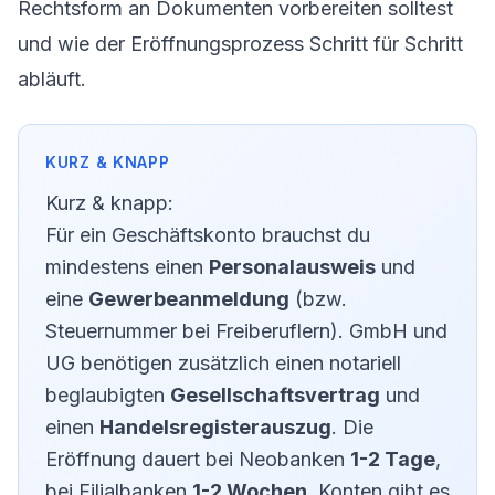
Rechtsform an Dokumenten vorbereiten solltest
und wie der Eröffnungsprozess Schritt für Schritt
abläuft.
Kurz & knapp:
Für ein Geschäftskonto brauchst du
mindestens einen
Personalausweis
und
eine
Gewerbeanmeldung
(bzw.
Steuernummer bei Freiberuflern). GmbH und
UG benötigen zusätzlich einen notariell
beglaubigten
Gesellschaftsvertrag
und
einen
Handelsregisterauszug
. Die
Eröffnung dauert bei Neobanken
1-2 Tage
,
bei Filialbanken
1-2 Wochen
. Konten gibt es