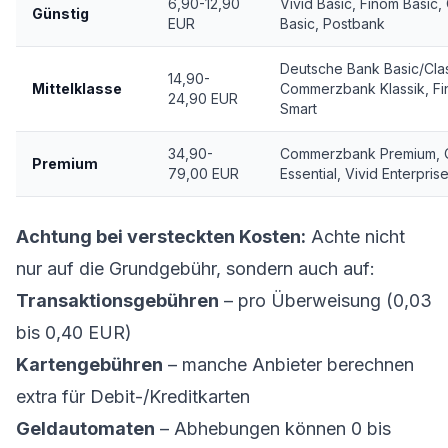
6,90-12,90
Vivid Basic, Finom Basic,
Günstig
EUR
Basic, Postbank
Deutsche Bank Basic/Clas
14,90-
Mittelklasse
Commerzbank Klassik, F
24,90 EUR
Smart
34,90-
Commerzbank Premium, 
Premium
79,00 EUR
Essential, Vivid Enterpris
Achtung bei versteckten Kosten:
Achte nicht
nur auf die Grundgebühr, sondern auch auf:
Transaktionsgebühren
– pro Überweisung (0,03
bis 0,40 EUR)
Kartengebühren
– manche Anbieter berechnen
extra für Debit-/Kreditkarten
Geldautomaten
– Abhebungen können 0 bis