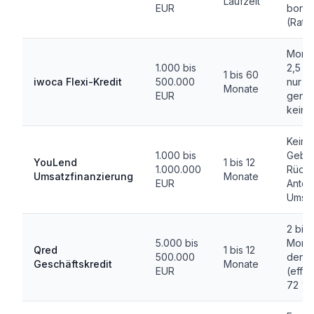
Laufzeit
EUR
bonit
(Ratin
Monats
1.000 bis
2,5 %
1 bis 60
iwoca Flexi-Kredit
500.000
nur a
Monate
EUR
genut
keine
Keine
1.000 bis
Gebüh
YouLend
1 bis 12
1.000.000
Rückz
Umsatzfinanzierung
Monate
EUR
Antei
Umsa
2 bis
5.000 bis
Monat
Qred
1 bis 12
500.000
den K
Geschäftskredit
Monate
EUR
(effek
72 % 