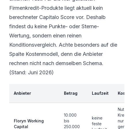
Firmenkredit-Produkte liegt aktuell kein
berechneter Capitalo Score vor. Deshalb
findest du keine Punkte- oder Sterne-
Wertung, sondern einen reinen
Konditionsvergleich. Achte besonders auf die
Spalte Kostenmodell, denn die Anbieter
rechnen nicht nach demselben Schema.
(Stand: Juni 2026)
Anbieter
Betrag
Laufzeit
Kost
Nutz
10.000
Kredit
keine
Floryn Working
bis
nur a
feste
Capital
250.000
genut