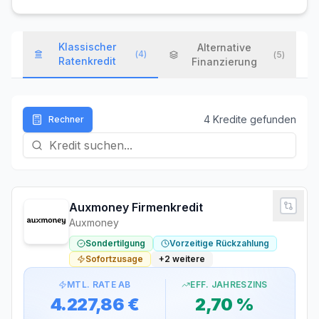
Klassischer
Alternative
(
4
)
(
5
)
Ratenkredit
Finanzierung
4
Kredit
e
gefunden
Rechner
Auxmoney Firmenkredit
Auxmoney
Sondertilgung
Vorzeitige Rückzahlung
Sofortzusage
+
2
weitere
MTL. RATE AB
EFF. JAHRESZINS
4.227,86 €
2,70 %