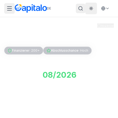
DE
Theme wechs
Anzeige
Home
Kredit
Firmenkredit
Betriebsmittelkredit
Finanzierer
·
200+
Abschlusschance
·
Hoch
Betriebsmittelkredit
Vergleich
08/2026
:
Anbieter & Modelle
Ein Betriebsmittelkredit finanziert deine laufenden
Kosten wie Wareneinkauf, Löhne und Miete. Wir
vergleichen Anbieter und Kostenmodelle, ohne