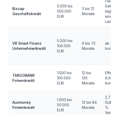
Facto
5.000 bis
Gebüh
Bizcap
3 bis 12
500.000
tägli
Geschäftskredit
Monate
EUR
wöche
Lastsc
5.000 bis
VR Smart Finanz
6 bis 72
ab 7,6
100.000
Unternehmerkredit
Monate
bonit
EUR
1.500 bis
12 bis
Effekt
TARGOBANK
100.000
120
9,99 %
Firmenkredit
EUR
Monate
bonit
2,7 bi
1.000 bis
Auxmoney
12 bis 84
Sollzi
50.000
Firmenkredit
Monate
%
EUR
Vermi