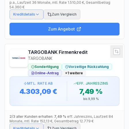
p.a.
, Laufzeit
36
Monate
, mtl. Rate
1.510,00 €
, Gesamtbetrag
54.360 €
Kreditdetails
Zum Vergleich
Zum Angebot
TARGOBANK Firmenkredit
TARGOBANK
Sondertilgung
Vorzeitige Rückzahlung
Online-Antrag
+
1
weitere
MTL. RATE AB
EFF. JAHRESZINS
4.303,09 €
7,49 %
bis
9,99 %
2/3 aller Kunden erhalten:
7,49 %
eff. Jahreszins
, Laufzeit
84
Monate
, mtl. Rate
152,13 €
, Gesamtbetrag
12.779 €
Kreditdetails
Zum Vergleich