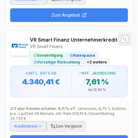
Zum Angebot
VR Smart Finanz Unternehmerkredit
VR Smart Finanz
Sondertilgung
Ratenpause
Vorzeitige Rückzahlung
+
2
weitere
MTL. RATE AB
EFF. JAHRESZINS
4.340,41 €
7,61 %
bis
12,00 %
2/3 aller Kunden erhalten:
9,11 %
eff. Jahreszins
,
8,75 %
Sollzins
p.a.
, Laufzeit
48
Monate
, mtl. Rate
619,16 €
, Gesamtbetrag
29.720 €
Kreditdetails
Zum Vergleich