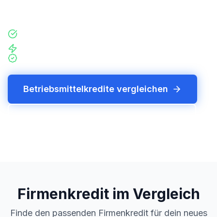
Anfrage-Zwang.
Mit nur einer Kreditanfrage über 200 Finanzierer im
Vergleich
Hohe Abschlusschance durch persöniliche Beratung
Individuelle und unabhängige Beratung auf Augenhöhe
Betriebsmittelkredite vergleichen
Betriebsmittelkredit direkt anfragen
Firmenkredit im Vergleich
Finde den passenden Firmenkredit für dein neues