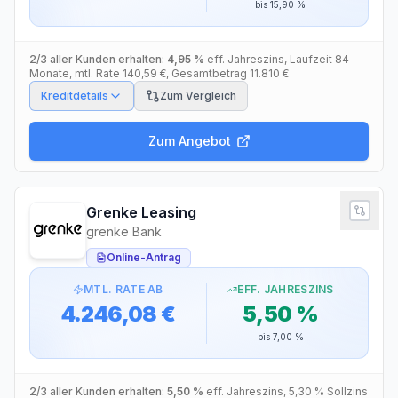
bis
15,90 %
2/3 aller Kunden erhalten:
4,95 %
eff. Jahreszins
, Laufzeit
84
Monate
, mtl. Rate
140,59 €
, Gesamtbetrag
11.810 €
Kreditdetails
Zum Vergleich
Zum Angebot
Grenke Leasing
grenke Bank
Online-Antrag
MTL. RATE AB
EFF. JAHRESZINS
4.246,08 €
5,50 %
bis
7,00 %
2/3 aller Kunden erhalten:
5,50 %
eff. Jahreszins
,
5,30 %
Sollzins