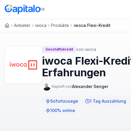
DE
Anbieter
iwoca
Produkte
iwoca Flexi-Kredit
Startseite
von
iwoca
Geschäftskredit
iwoca Flexi-Kred
Erfahrungen
Alexander Senger
Geprüft von
Sofortzusage
1 Tag Auszahlung
100% online