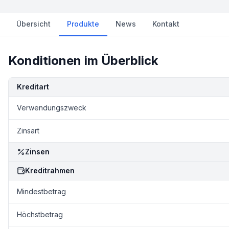
Übersicht
Produkte
News
Kontakt
Konditionen im Überblick
Kondition
Details
Kreditart
Verwendungszweck
Zinsart
Zinsen
Kreditrahmen
Mindestbetrag
Höchstbetrag