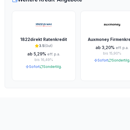
1822direkt Ratenkredit
Auxmoney Firmenkre
3.5
(
Gut
)
ab
3,20%
eff. p.a.
bis
15,90%
ab
5,29%
eff. p.a.
bis
16,49%
Sofort
Sondertilg
Sofort
Sondertilg.