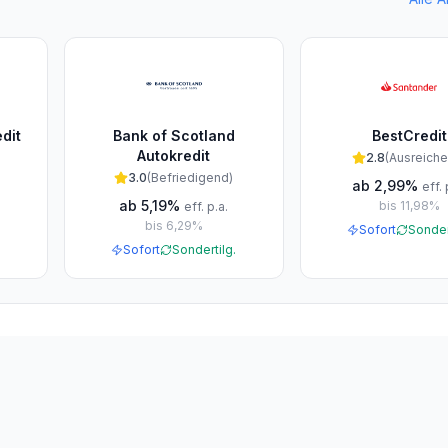
dit
Bank of Scotland
BestCredit
Autokredit
2.8
(
Ausreich
3.0
(
Befriedigend
)
ab
2,99%
eff. 
ab
5,19%
bis
11,98%
eff. p.a.
.
bis
6,29%
Sofort
Sonder
Sofort
Sondertilg.