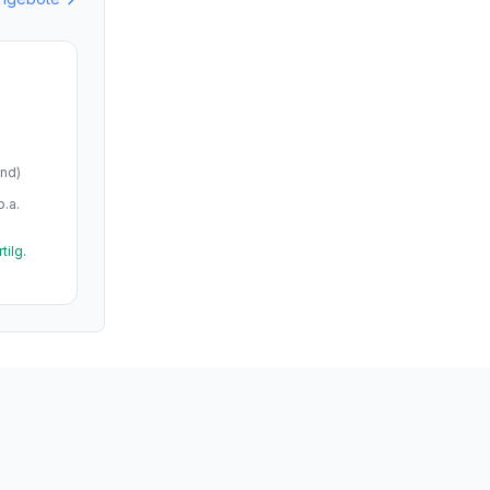
end
)
p.a.
tilg.