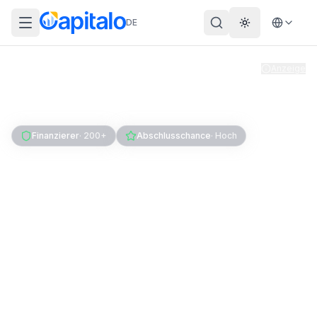
DE
Theme wechs
Anzeige
Home
Kredit
Firmenkredit
Kredite für Selbstständige
Finanzierer
·
200+
Abschlusschance
·
Hoch
Kredit für Selbstständige:
Vergleich &
Voraussetzungen
Als Selbstständiger an Finanzierung kommen,
auch ohne Hausbank. Hier vergleichst du Anbieter
nach echten Konditionen und siehst, wer ohne