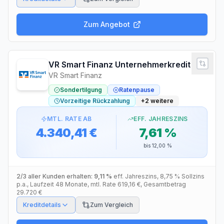
Zum Angebot
VR Smart Finanz Unternehmerkredit
VR Smart Finanz
Sondertilgung
Ratenpause
Vorzeitige Rückzahlung
+
2
weitere
MTL. RATE AB
EFF. JAHRESZINS
4.340,41 €
7,61 %
bis
12,00 %
2/3 aller Kunden erhalten:
9,11 %
eff. Jahreszins
,
8,75 %
Sollzins
p.a.
, Laufzeit
48
Monate
, mtl. Rate
619,16 €
, Gesamtbetrag
29.720 €
Kreditdetails
Zum Vergleich