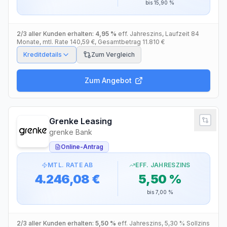
bis
15,90 %
2/3 aller Kunden erhalten:
4,95 %
eff. Jahreszins
, Laufzeit
84
Monate
, mtl. Rate
140,59 €
, Gesamtbetrag
11.810 €
Kreditdetails
Zum Vergleich
Zum Angebot
Grenke Leasing
grenke Bank
Online-Antrag
MTL. RATE AB
EFF. JAHRESZINS
4.246,08 €
5,50 %
bis
7,00 %
2/3 aller Kunden erhalten:
5,50 %
eff. Jahreszins
,
5,30 %
Sollzins