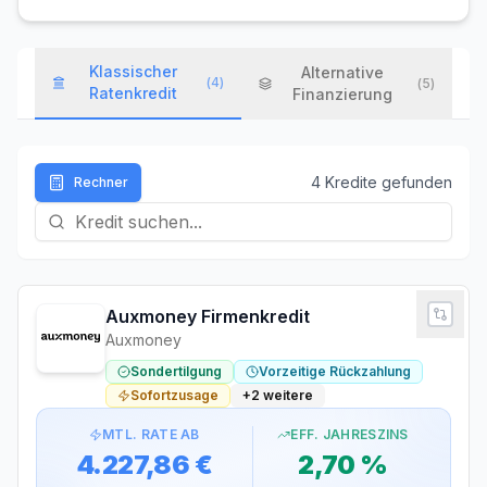
Klassischer
Alternative
(
4
)
(
5
)
Ratenkredit
Finanzierung
4
Kredit
e
gefunden
Rechner
Auxmoney Firmenkredit
Auxmoney
Sondertilgung
Vorzeitige Rückzahlung
Sofortzusage
+
2
weitere
MTL. RATE AB
EFF. JAHRESZINS
4.227,86 €
2,70 %