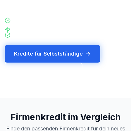
BWA oder Einkommensnachweis vergibt.
Mit nur einer Kreditanfrage über 200 Finanzierer im
Vergleich
Hohe Abschlusschance durch persöniliche Beratung
Individuelle und unabhängige Beratung auf Augenhöhe
Kredite für Selbstständige
Kredit direkt anfragen
Firmenkredit im Vergleich
Finde den passenden Firmenkredit für dein neues