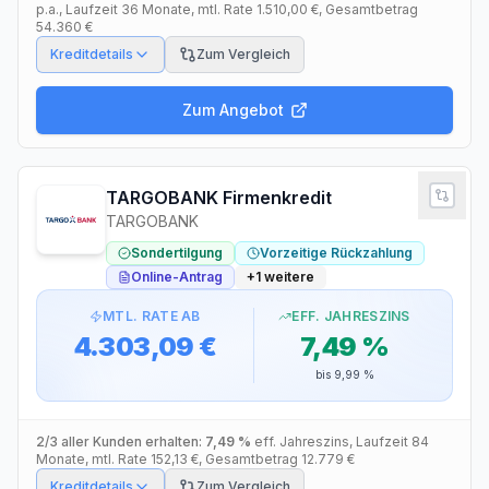
p.a.
, Laufzeit
36
Monate
, mtl. Rate
1.510,00 €
, Gesamtbetrag
54.360 €
Kreditdetails
Zum Vergleich
Zum Angebot
TARGOBANK Firmenkredit
TARGOBANK
Sondertilgung
Vorzeitige Rückzahlung
Online-Antrag
+
1
weitere
MTL. RATE AB
EFF. JAHRESZINS
4.303,09 €
7,49 %
bis
9,99 %
2/3 aller Kunden erhalten:
7,49 %
eff. Jahreszins
, Laufzeit
84
Monate
, mtl. Rate
152,13 €
, Gesamtbetrag
12.779 €
Kreditdetails
Zum Vergleich