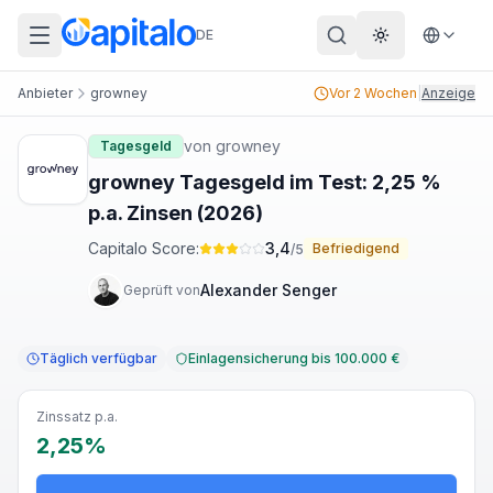
DE
Theme wechs
Anbieter
growney
Vor 2 Wochen
|
Anzeige
von
growney
Tagesgeld
growney Tagesgeld im Test: 2,25 %
p.a. Zinsen (2026)
Capitalo Score:
3,4
Befriedigend
/5
Alexander Senger
Geprüft von
Täglich verfügbar
Einlagensicherung bis 100.000 €
Zinssatz p.a.
2,25%