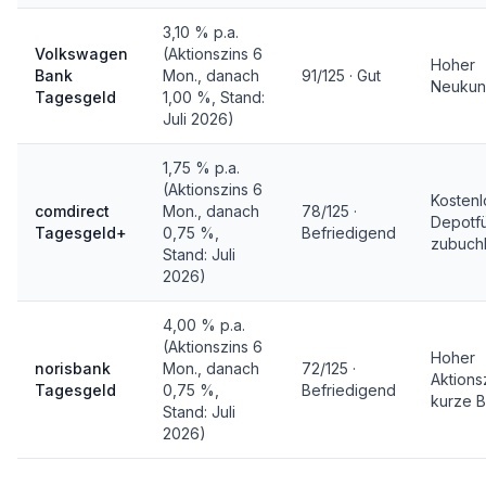
3,10 % p.a.
Volkswagen
(Aktionszins 6
Hoher
Bank
Mon., danach
91/125 · Gut
Neukun
Tagesgeld
1,00 %, Stand:
Juli 2026)
1,75 % p.a.
(Aktionszins 6
Kosten
comdirect
Mon., danach
78/125 ·
Depotf
Tagesgeld+
0,75 %,
Befriedigend
zubuch
Stand: Juli
2026)
4,00 % p.a.
(Aktionszins 6
Hoher
norisbank
Mon., danach
72/125 ·
Aktions
Tagesgeld
0,75 %,
Befriedigend
kurze 
Stand: Juli
2026)