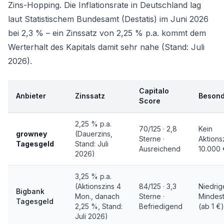
Zins-Hopping. Die Inflationsrate in Deutschland lag
laut Statistischem Bundesamt (Destatis) im Juni 2026
bei 2,3 % – ein Zinssatz von 2,25 % p.a. kommt dem
Werterhalt des Kapitals damit sehr nahe (Stand: Juli
2026).
Capitalo
Anbieter
Zinssatz
Besond
Score
2,25 % p.a.
70/125 · 2,8
Kein
growney
(Dauerzins,
Sterne ·
Aktions
Tagesgeld
Stand: Juli
Ausreichend
10.000 
2026)
3,25 % p.a.
(Aktionszins 4
84/125 · 3,3
Niedrig
Bigbank
Mon., danach
Sterne ·
Mindes
Tagesgeld
2,25 %, Stand:
Befriedigend
(ab 1 €)
Juli 2026)