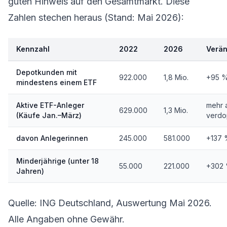
guten Hinweis auf den Gesamtmarkt. Diese
Zahlen stechen heraus (Stand: Mai 2026):
Kennzahl
2022
2026
Verä
Depotkunden mit
922.000
1,8 Mio.
+95 
mindestens einem ETF
Aktive ETF-Anleger
mehr 
629.000
1,3 Mio.
(Käufe Jan.–März)
verdo
davon Anlegerinnen
245.000
581.000
+137 
Minderjährige (unter 18
55.000
221.000
+302
Jahren)
Quelle: ING Deutschland, Auswertung Mai 2026.
Alle Angaben ohne Gewähr.