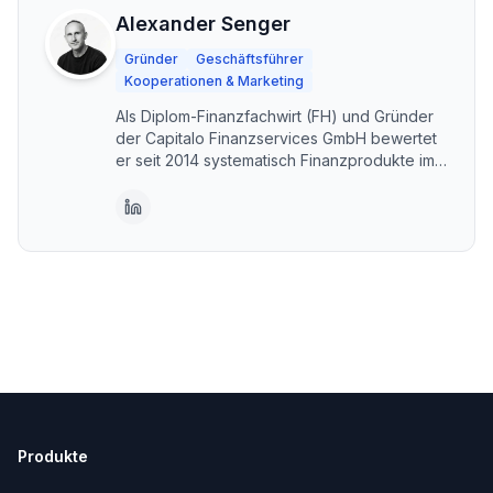
Alexander Senger
Gründer
Geschäftsführer
Kooperationen & Marketing
Als Diplom-Finanzfachwirt (FH) und Gründer
der Capitalo Finanzservices GmbH bewertet
er seit 2014 systematisch Finanzprodukte im
DACH-Raum. Capitalo steht für unabhängige,
transparente Vergleiche – kostenlos und im
Interesse der Nutzer. Erstellt mit KI-
Unterstützung, fachlich geprüft und
freigegeben von Alexander Senger.
Produkte