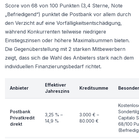
Score von 68 von 100 Punkten (3,4 Sterne, Note
„Befriedigend“) punktet die Postbank vor allem durch
den Verzicht auf eine Vorfälligkeitsentschädigung,
während Konkurrenten teilweise niedrigere
Einstiegszinsen oder höhere Maximalsummen bieten.
Die Gegenüberstellung mit 2 starken Mitbewerbern
zeigt, dass sich die Wahl des Anbieters stark nach dem
individuellen Finanzierungsbedarf richtet.
Effektiver
Anbieter
Kreditsumme
Besonder
Jahreszins
Kostenlos
Postbank
Sondertil
3,25 % –
3.000 € –
Privatkredit
Capitalo 
14,9 %
80.000 €
direkt
68/100 Pu
(Befriedi