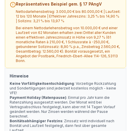
Repräsentatives Beispiel gem. § 17 PAngV
Nettodarlehensbetrag:
3.000,00 €
bis
80.000,00 €
| Laufzeit:
12
bis
120
Monate
| Effektiver Jahreszins:
3,25 %
bis
14,90 %
| Sollzins:
3,21 %
bis
13,97 %
Bei einem Nettodarlehensbetrag von
10.000,00 €
und einer
Laufzeit von
62
Monaten erhalten zwei Drittel aller Kunden
einen effektiven Jahreszinssatz in Höhe von
9,27 %
(
61
monatliche Raten à
210,00 €
, 1 Schlussrate à
-250,00 €
,
gebundener Sollzinssatz:
8,90 %
p.a.
, Zinsbetrag
2.560,00 €
,
Gesamtbetrag:
12.560,00 €
)
.
Bonität vorausgesetzt
, ein
Angebot der
Postbank
, Friedrich-Ebert-Allee 114-126, 53113
Bonn
.
Hinweise
Keine Vorfälligkeitsentschädigung
: Vorzeitige Rückzahlung
und Sondertilgungen sind jederzeit kostenlos möglich - keine
VFE!
Payment Holiday (Ratenpause)
: Einmal pro Jahr kann die
Ratenzahlung ausgesetzt werden. Der Monat wird bei
Vertragsabschluss festgelegt, kann aber mit 14 Tagen Vorlauf
geändert werden. Nur Zinsen werden während der Pause
berechnet.
Bonitätsabhängiger Festzins
: Zinssatz wird individuell nach
Bonität und Laufzeit festgelegt, dann fest über gesamte
Laufzeit.