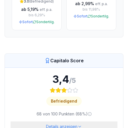
3.0
(
Befriedigend
)
ab
2,99%
eff. p.a.
ab
5,19%
bis
11,98%
eff. p.a.
bis
6,29%
Sofort
Sondertilg.
Sofort
Sondertilg.
Capitalo Score
3,4
/5
Befriedigend
68
von
100
Punkten (
68
%)
Details anzeigen