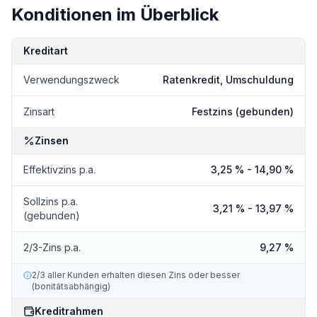
Konditionen im Überblick
Kondition
Details
Kreditart
Verwendungszweck
Ratenkredit, Umschuldung
Zinsart
Festzins (gebunden)
Zinsen
Effektivzins p.a.
3,25 % - 14,90 %
Sollzins p.a.
3,21 % - 13,97 %
(gebunden)
2/3-Zins p.a.
9,27 %
2/3 aller Kunden erhalten diesen Zins oder besser
(bonitätsabhängig)
Kreditrahmen