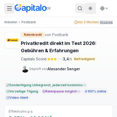
DE
Theme wechs
Anbieter
Postbank
Vor 3 Wochen
|
Anzeige
von
Postbank
Ratenkredit
Privatkredit direkt im Test 2026:
Gebühren & Erfahrungen
Capitalo Score:
3,4
Befriedigend
/5
Alexander Senger
Geprüft von
Sondertilgung Unbegrenzt, jederzeit kostenlos
Vorzeitige Tilgung
Ratenpause möglich
100% online
Video-Ident
Effektivzins p.a.