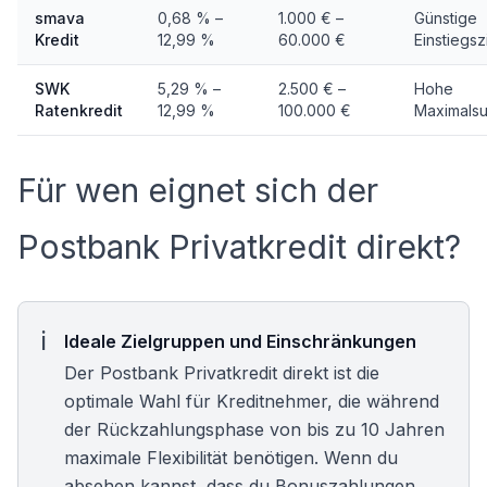
smava
0,68 % –
1.000 € –
Günstige
Kredit
12,99 %
60.000 €
Einstiegs
SWK
5,29 % –
2.500 € –
Hohe
Ratenkredit
12,99 %
100.000 €
Maximals
Für wen eignet sich der
Postbank Privatkredit direkt?
Ideale Zielgruppen und Einschränkungen
Der Postbank Privatkredit direkt ist die
optimale Wahl für Kreditnehmer, die während
der Rückzahlungsphase von bis zu 10 Jahren
maximale Flexibilität benötigen. Wenn du
absehen kannst, dass du Bonuszahlungen