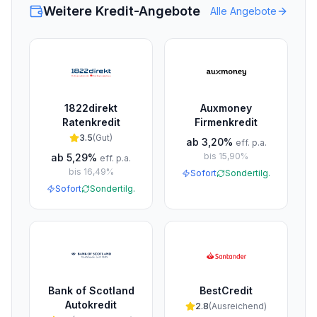
Weitere Kredit-Angebote
Alle Angebote
1822direkt
Auxmoney
Ratenkredit
Firmenkredit
3.5
(
Gut
)
ab
3,20%
eff. p.a.
bis
15,90%
ab
5,29%
eff. p.a.
bis
16,49%
Sofort
Sondertilg.
Sofort
Sondertilg.
Bank of Scotland
BestCredit
Autokredit
2.8
(
Ausreichend
)