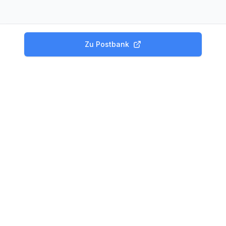
Zu
Postbank
Produkte
Tagesgeld Vergleich
Festgeld Vergleich