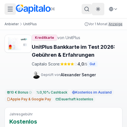
DE
Theme wechs
Anbieter
UnitPlus
Vor 1 Monat
|
Anzeige
von
UnitPlus
Kreditkarte
UnitPlus Bankkarte im Test 2026:
Gebühren & Erfahrungen
Capitalo Score:
4,0
Gut
/5
Alexander Senger
Geprüft von
10 € Bonus
0,10% Cashback
Kostenlos im Ausland
Apple Pay & Google Pay
Dauerhaft kostenlos
Jahresgebühr
Kostenlos