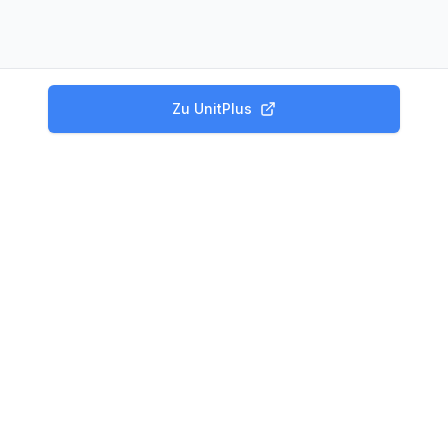
Zu
UnitPlus
Produkte
Tagesgeld Vergleich
Festgeld Vergleich