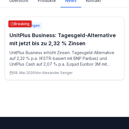
Übersicht
Produkte
News
Kontakt
Breaking
Zinsänderungen
UnitPlus Business: Tagesgeld-Alternative
mit jetzt bis zu 2,32 % Zinsen
UnitPlus Business erhöht Zinsen: Tagesgeld-Alternative
auf 2,32 % p.a. (€STR-basiert mit BNP Paribas) und
UnitPlus Cash auf 2,07 % p.a. (Liquid Euribor 3M mit
Goldman Sachs).
08. Mai 2026
Von
Alexander
Senger