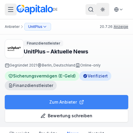
DE
Theme wechs
Anbieter
UnitPlus
20.7.26
|
Anzeige
Finanzdienstleister
UnitPlus – Aktuelle News
Gegründet
2021
Berlin, Deutschland
Online-only
Sicherungsvermögen (E-Geld)
Verifiziert
Finanzdienstleister
Zum Anbieter
Bewertung schreiben