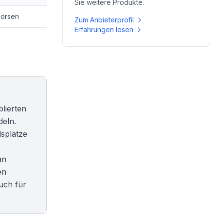
Sie weitere Produkte.
börsen
Zum Anbieterprofil
Erfahrungen lesen
blierten
deln.
lsplätze
an
en
uch für