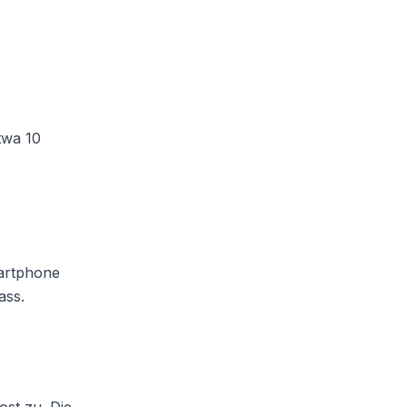
twa 10
martphone
ass.