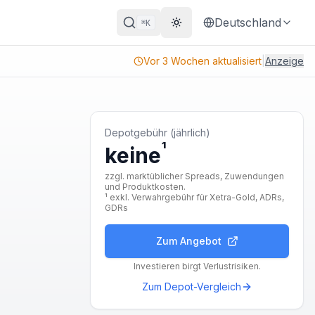
Deutschland
K
⌘
Theme wechseln
Vor 3 Wochen aktualisiert
|
Anzeige
Depotgebühr (jährlich)
¹
keine
zzgl. marktüblicher Spreads, Zuwendungen
und Produktkosten.
¹ exkl. Verwahrgebühr für Xetra-Gold, ADRs,
GDRs
Zum Angebot
Investieren birgt Verlustrisiken.
Zum Depot-Vergleich