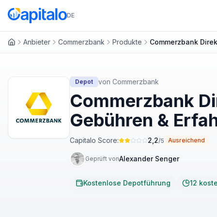
DE
Anbieter
Commerzbank
Produkte
Commerzbank Direk
Startseite
von
Commerzbank
Depot
Commerzbank Dir
Gebühren & Erfa
Capitalo Score:
2,2
Ausreichend
/5
Alexander Senger
Geprüft von
Kostenlose Depotführung
12 kost