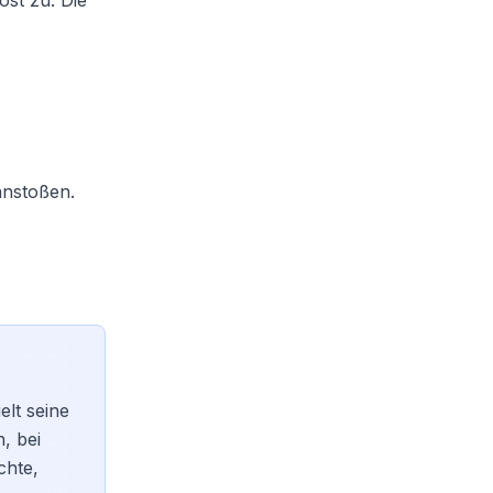
st zu. Die
anstoßen.
elt seine
, bei
chte,