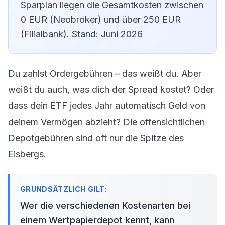
Sparplan liegen die Gesamtkosten zwischen
0 EUR (Neobroker) und über 250 EUR
(Filialbank). Stand: Juni 2026
Du zahlst Ordergebühren – das weißt du. Aber
weißt du auch, was dich der Spread kostet? Oder
dass dein ETF jedes Jahr automatisch Geld von
deinem Vermögen abzieht? Die offensichtlichen
Depotgebühren sind oft nur die Spitze des
Eisbergs.
Wer die verschiedenen Kostenarten bei
einem Wertpapierdepot kennt, kann