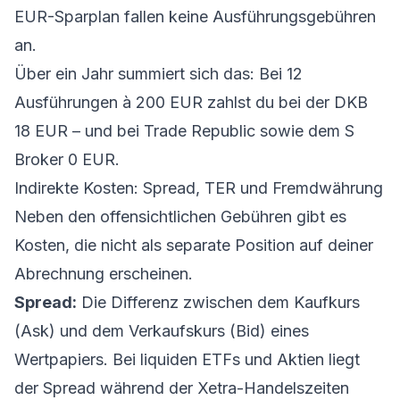
EUR-Sparplan fallen keine Ausführungsgebühren
an.
Über ein Jahr summiert sich das: Bei 12
Ausführungen à 200 EUR zahlst du bei der DKB
18 EUR – und bei Trade Republic sowie dem S
Broker 0 EUR.
Indirekte Kosten: Spread, TER und Fremdwährung
Neben den offensichtlichen Gebühren gibt es
Kosten, die nicht als separate Position auf deiner
Abrechnung erscheinen.
Spread:
Die Differenz zwischen dem Kaufkurs
(Ask) und dem Verkaufskurs (Bid) eines
Wertpapiers. Bei liquiden ETFs und Aktien liegt
der Spread während der Xetra-Handelszeiten