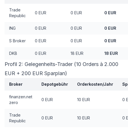
Trade
0 EUR
0 EUR
0 EUR
Republic
ING
0 EUR
0 EUR
0 EUR
S Broker
0 EUR
0 EUR
0 EUR
DKB
0 EUR
18 EUR
18 EUR
Profil 2: Gelegenheits-Trader (10 Orders à 2.000
EUR + 200 EUR Sparplan)
Broker
Depotgebühr
Orderkosten/Jahr
Sp
finanzen.net
0 EUR
10 EUR
0 
zero
Trade
0 EUR
10 EUR
0 
Republic