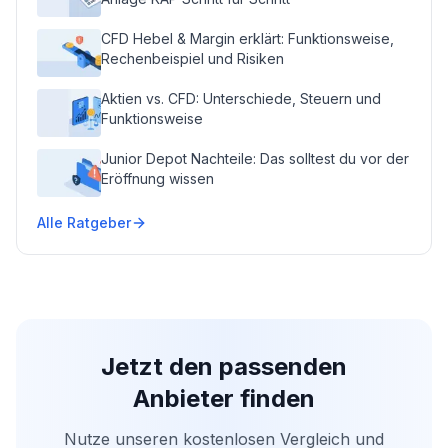
CFD Hebel & Margin erklärt: Funktionsweise,
Rechenbeispiel und Risiken
Aktien vs. CFD: Unterschiede, Steuern und
Funktionsweise
Junior Depot Nachteile: Das solltest du vor der
Eröffnung wissen
Alle Ratgeber
Jetzt den passenden
Anbieter finden
Nutze unseren kostenlosen Vergleich und