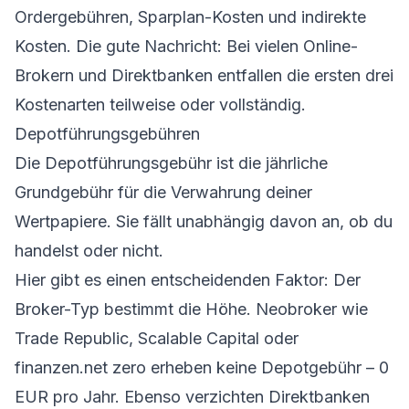
Ordergebühren, Sparplan-Kosten und indirekte
Kosten. Die gute Nachricht: Bei vielen Online-
Brokern und Direktbanken entfallen die ersten drei
Kostenarten teilweise oder vollständig.
Depotführungsgebühren
Die Depotführungsgebühr ist die jährliche
Grundgebühr für die Verwahrung deiner
Wertpapiere. Sie fällt unabhängig davon an, ob du
handelst oder nicht.
Hier gibt es einen entscheidenden Faktor: Der
Broker-Typ bestimmt die Höhe. Neobroker wie
Trade Republic, Scalable Capital oder
finanzen.net zero erheben keine Depotgebühr – 0
EUR pro Jahr. Ebenso verzichten Direktbanken