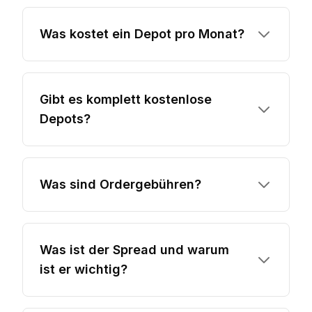
Was kostet ein Depot pro Monat?
Gibt es komplett kostenlose
Depots?
Was sind Ordergebühren?
Was ist der Spread und warum
ist er wichtig?