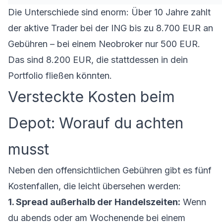
Die Unterschiede sind enorm: Über 10 Jahre zahlt
der aktive Trader bei der ING bis zu 8.700 EUR an
Gebühren – bei einem Neobroker nur 500 EUR.
Das sind 8.200 EUR, die stattdessen in dein
Portfolio fließen könnten.
Versteckte Kosten beim
Depot: Worauf du achten
musst
Neben den offensichtlichen Gebühren gibt es fünf
Kostenfallen, die leicht übersehen werden:
1. Spread außerhalb der Handelszeiten:
Wenn
du abends oder am Wochenende bei einem