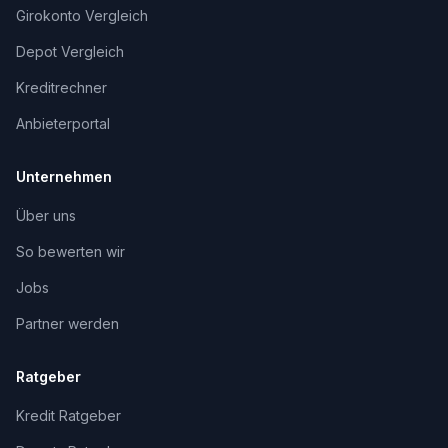
Girokonto Vergleich
Depot Vergleich
Kreditrechner
Anbieterportal
Unternehmen
Über uns
So bewerten wir
Jobs
Partner werden
Ratgeber
Kredit Ratgeber