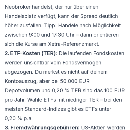
Neobroker handelst, der nur über einen
Handelsplatz verfügt, kann der Spread deutlich
höher ausfallen. Tipp: Handele nach Möglichkeit
zwischen 9:00 und 17:30 Uhr – dann orientieren
sich die Kurse am Xetra-Referenzmarkt.
2. ETF-Kosten (TER):
Die laufenden Fondskosten
werden unsichtbar vom Fondsvermögen
abgezogen. Du merkst es nicht auf deinem
Kontoauszug, aber bei 50.000 EUR
Depotvolumen und 0,20 % TER sind das 100 EUR
pro Jahr. Wähle ETFs mit niedriger TER – bei den
meisten Standard-Indizes gibt es ETFs unter
0,20 % p.a.
3. Fremdwährungsgebühren:
US-Aktien werden