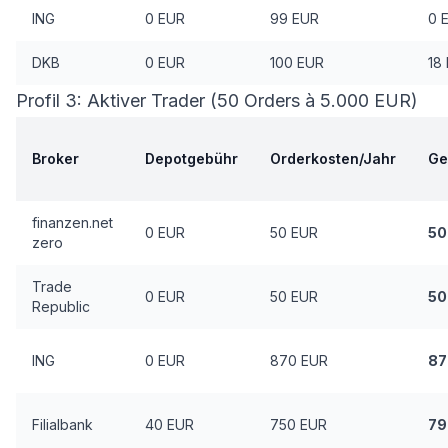
ING
0 EUR
99 EUR
0 
DKB
0 EUR
100 EUR
18
Profil 3: Aktiver Trader (50 Orders à 5.000 EUR)
Broker
Depotgebühr
Orderkosten/Jahr
Ge
finanzen.net
0 EUR
50 EUR
50
zero
Trade
0 EUR
50 EUR
50
Republic
ING
0 EUR
870 EUR
87
Filialbank
40 EUR
750 EUR
79