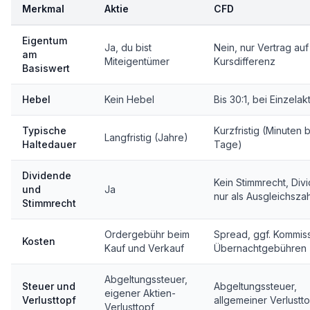
Merkmal
Aktie
CFD
Eigentum
Ja, du bist
Nein, nur Vertrag auf
am
Miteigentümer
Kursdifferenz
Basiswert
Hebel
Kein Hebel
Bis 30:1, bei Einzelakt
Typische
Kurzfristig (Minuten b
Langfristig (Jahre)
Haltedauer
Tage)
Dividende
Kein Stimmrecht, Di
und
Ja
nur als Ausgleichsza
Stimmrecht
Ordergebühr beim
Spread, ggf. Kommis
Kosten
Kauf und Verkauf
Übernachtgebühren
Abgeltungssteuer,
Steuer und
Abgeltungssteuer,
eigener Aktien-
Verlusttopf
allgemeiner Verlustt
Verlusttopf