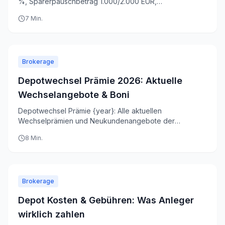
%, Sparerpauschbetrag 1.000/2.000 EUR,
Freistellungsauftrag einrichten & ETF-Teilfreistellung
7
Min.
nutzen.
Brokerage
Depotwechsel Prämie 2026: Aktuelle
Wechselangebote & Boni
Depotwechsel Prämie {year}: Alle aktuellen
Wechselprämien und Neukundenangebote der
deutschen Broker im Vergleich. Kostenloser Übertrag,
8
Min.
Schritt-für-Schritt erklärt.
Brokerage
Depot Kosten & Gebühren: Was Anleger
wirklich zahlen