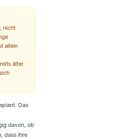
 nicht
nige
 allein
eits älter
sich
eplant. Das
ngig davon, ob
, dass ihre