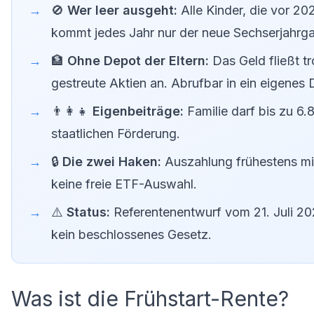
🚫
Wer leer ausgeht:
Alle Kinder, die vor 20
kommt jedes Jahr nur der neue Sechserjahrg
🏦
Ohne Depot der Eltern:
Das Geld fließt t
gestreute Aktien an. Abrufbar in ein eigenes
👨‍👩‍👧
Eigenbeiträge:
Familie darf bis zu 6.
staatlichen Förderung.
🔒
Die zwei Haken:
Auszahlung frühestens mit
keine freie ETF-Auswahl.
⚠️
Status:
Referentenentwurf vom 21. Juli 20
kein beschlossenes Gesetz.
Was ist die Frühstart-Rente?