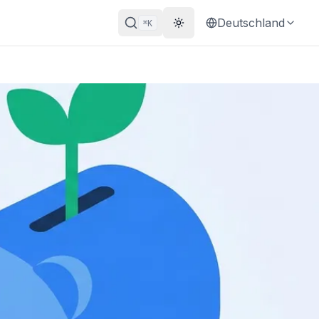
Deutschland
K
⌘
Theme wechseln