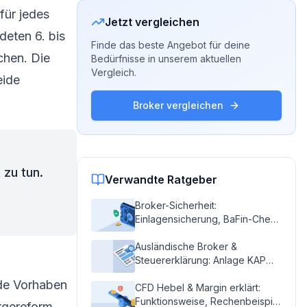
für jedes
Jetzt vergleichen
deten 6. bis
Finde das beste Angebot für deine
chen. Die
Bedürfnisse in unserem aktuellen
Vergleich.
eide
Broker vergleichen
 zu tun.
Verwandte Ratgeber
Broker-Sicherheit:
Einlagensicherung, BaFin-Check
& Betrugsschutz
Ausländische Broker &
Steuererklärung: Anlage KAP
Schritt für Schritt
ide Vorhaben
CFD Hebel & Margin erklärt:
Funktionsweise, Rechenbeispiel
orgereform