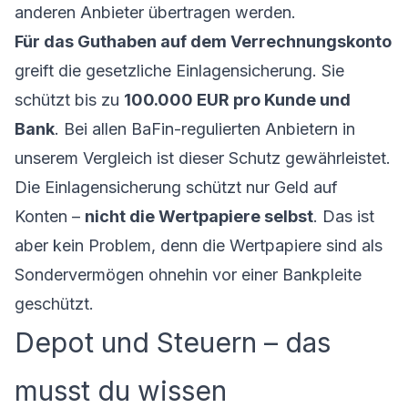
anderen Anbieter übertragen werden.
Für das Guthaben auf dem Verrechnungskonto
greift die gesetzliche Einlagensicherung. Sie
schützt bis zu
100.000 EUR pro Kunde und
Bank
. Bei allen BaFin-regulierten Anbietern in
unserem Vergleich ist dieser Schutz gewährleistet.
Die Einlagensicherung schützt nur Geld auf
Konten –
nicht die Wertpapiere selbst
. Das ist
aber kein Problem, denn die Wertpapiere sind als
Sondervermögen ohnehin vor einer Bankpleite
geschützt.
Depot und Steuern – das
musst du wissen