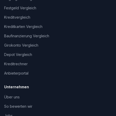
Festgeld Vergleich
Kreditvergleich
Kreditkarten Vergleich
Baufinanzierung Vergleich
Girokonto Vergleich
Depot Vergleich
Kreditrechner
Anbieterportal
Unternehmen
Über uns
So bewerten wir
Jobs