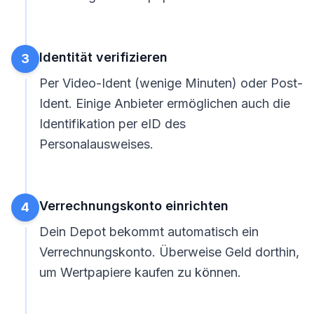
Identität verifizieren
3
Per Video-Ident (wenige Minuten) oder Post-
Ident. Einige Anbieter ermöglichen auch die
Identifikation per eID des
Personalausweises.
Verrechnungskonto einrichten
4
Dein Depot bekommt automatisch ein
Verrechnungskonto. Überweise Geld dorthin,
um Wertpapiere kaufen zu können.