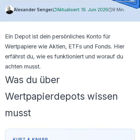
Alexander Senger
Aktualisiert:
19. Juni 2026
9
Min.
Ein Depot ist dein persönliches Konto für
Wertpapiere wie Aktien, ETFs und Fonds. Hier
erfährst du, wie es funktioniert und worauf du
achten musst.
Was du über
Wertpapierdepots wissen
musst