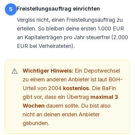
Freistellungsauftrag einrichten
5
Vergiss nicht, einen Freistellungsauftrag zu
erteilen. So bleiben deine ersten 1.000 EUR
an Kapitalerträgen pro Jahr steuerfrei (2.000
EUR bei Verheirateten).
Wichtiger Hinweis:
Ein Depotwechsel
zu einem anderen Anbieter ist laut BGH-
Urteil von 2004
kostenlos
. Die BaFin
gibt vor, dass ein Übertrag
maximal 3
Wochen
dauern sollte. Du bist also
nicht an deinen ersten Anbieter
gebunden.