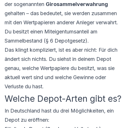
der sogenannten
Girosammelverwahrung
gehalten – das bedeutet, sie werden zusammen
mit den Wertpapieren anderer Anleger verwahrt.
Du besitzt einen Miteigentumsanteil am
Sammelbestand (§ 6 Depotgesetz).
Das klingt kompliziert, ist es aber nicht: Für dich
ändert sich nichts. Du siehst in deinem Depot
genau, welche Wertpapiere du besitzt, was sie
aktuell wert sind und welche Gewinne oder
Verluste du hast.
Welche Depot-Arten gibt es?
In Deutschland hast du drei Möglichkeiten, ein
Depot zu eröffnen: