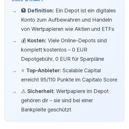
🏦
Definition:
Ein Depot ist ein digitales
Konto zum Aufbewahren und Handeln
von Wertpapieren wie Aktien und ETFs
💰
Kosten:
Viele Online-Depots sind
komplett kostenlos – 0 EUR
Depotgebühr, 0 EUR für Sparpläne
⭐
Top-Anbieter:
Scalable Capital
erreicht 95/110 Punkte im Capitalo Score
⚠️
Sicherheit:
Wertpapiere im Depot
gehören dir – sie sind bei einer
Bankpleite geschützt