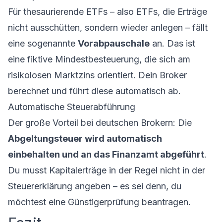
Für thesaurierende ETFs – also ETFs, die Erträge
nicht ausschütten, sondern wieder anlegen – fällt
eine sogenannte
Vorabpauschale
an. Das ist
eine fiktive Mindestbesteuerung, die sich am
risikolosen Marktzins orientiert. Dein Broker
berechnet und führt diese automatisch ab.
Automatische Steuerabführung
Der große Vorteil bei deutschen Brokern: Die
Abgeltungsteuer wird automatisch
einbehalten und an das Finanzamt abgeführt
.
Du musst Kapitalerträge in der Regel nicht in der
Steuererklärung angeben – es sei denn, du
möchtest eine Günstigerprüfung beantragen.