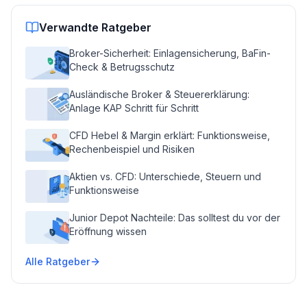
Verwandte Ratgeber
Broker-Sicherheit: Einlagensicherung, BaFin-
Check & Betrugsschutz
Ausländische Broker & Steuererklärung:
Anlage KAP Schritt für Schritt
CFD Hebel & Margin erklärt: Funktionsweise,
Rechenbeispiel und Risiken
Aktien vs. CFD: Unterschiede, Steuern und
Funktionsweise
Junior Depot Nachteile: Das solltest du vor der
Eröffnung wissen
Alle Ratgeber