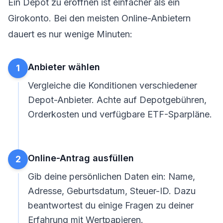
Ein Depot zu eröffnen ist einfacher als ein
Girokonto. Bei den meisten Online-Anbietern
dauert es nur wenige Minuten:
Anbieter wählen
1
Vergleiche die Konditionen verschiedener
Depot-Anbieter. Achte auf Depotgebühren,
Orderkosten und verfügbare ETF-Sparpläne.
Online-Antrag ausfüllen
2
Gib deine persönlichen Daten ein: Name,
Adresse, Geburtsdatum, Steuer-ID. Dazu
beantwortest du einige Fragen zu deiner
Erfahrung mit Wertpapieren.