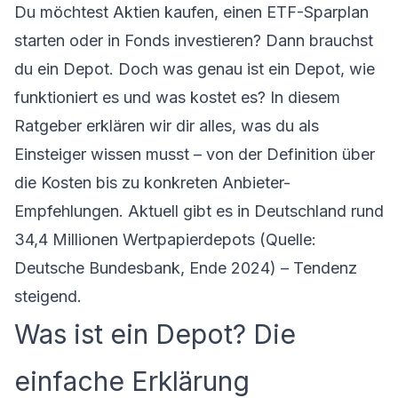
Du möchtest Aktien kaufen, einen ETF-Sparplan
starten oder in Fonds investieren? Dann brauchst
du ein Depot. Doch was genau ist ein Depot, wie
funktioniert es und was kostet es? In diesem
Ratgeber erklären wir dir alles, was du als
Einsteiger wissen musst – von der Definition über
die Kosten bis zu konkreten Anbieter-
Empfehlungen. Aktuell gibt es in Deutschland rund
34,4 Millionen Wertpapierdepots (Quelle:
Deutsche Bundesbank, Ende 2024) – Tendenz
steigend.
Was ist ein Depot? Die
einfache Erklärung