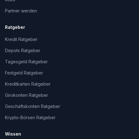
Partner werden
Ratgeber
Kredit Ratgeber
Depots Ratgeber
Tagesgeld Ratgeber
Festgeld Ratgeber
Kreditkarten Ratgeber
Girokonten Ratgeber
Geschäftskonten Ratgeber
Krypto-Börsen Ratgeber
Wissen