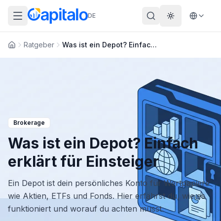
DE
Theme wechs
Ratgeber
Was ist ein Depot? Einfach erklärt für Einsteiger
Startseite
Brokerage
Was ist ein Depot? Einfach
erklärt für Einsteiger
Ein Depot ist dein persönliches Konto für Wertpapiere
wie Aktien, ETFs und Fonds. Hier erfährst du, wie es
funktioniert und worauf du achten musst.